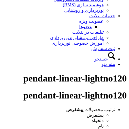
هوشمند سازی (BMS)
نورپردازی و روشنایی
خدمات نتلایت
عضویت ویژه
عضوها
تبلیغات در نتلایت
طراحی و مشاوره نورپردازی
آموزش خصوصی نورپردازی
ثبت سفارش
جستجو
منو
منو
pendant-linear-lightno120
pendant-linear-lightno120
ترتیب محصولات
پیشفرض
پیشفرض
دلخواه
نام