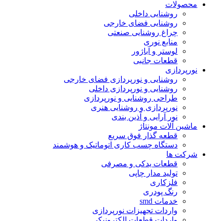
محصولات
روشنایی داخلی
روشنایی فضای خارجی
چراغ روشنایی صنعتی
منابع نوری
لوستر و آباژور
قطعات جانبی
نورپردازی
روشنایی و نورپردازی فضای خارجی
روشنایی و نورپردازی داخلی
طراحی روشنایی و نورپردازی
نورپردازی و روشنایی هنری
نور آرایی و آذین بندی
ماشین آلات مونتاژ
قطعه گذار فوق سریع
دستگاه چسب کاری اتوماتیک و هوشمند
شرکت ها
قطعات یدکی و مصرفی
تولید مدار چاپی
فلزکاری
رنگ پودری
خدمات smd
واردات تجهیزات نورپردازی
واردات قطعات الکترونیکی