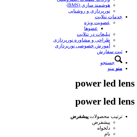
هوشمند سازی (BMS)
نورپردازی و روشنایی
خدمات نتلایت
عضویت ویژه
عضوها
تبلیغات در نتلایت
طراحی و مشاوره نورپردازی
آموزش خصوصی نورپردازی
ثبت سفارش
جستجو
منو
منو
power led lens
power led lens
ترتیب محصولات
پیشفرض
پیشفرض
دلخواه
نام