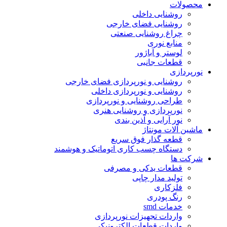
محصولات
روشنایی داخلی
روشنایی فضای خارجی
چراغ روشنایی صنعتی
منابع نوری
لوستر و آباژور
قطعات جانبی
نورپردازی
روشنایی و نورپردازی فضای خارجی
روشنایی و نورپردازی داخلی
طراحی روشنایی و نورپردازی
نورپردازی و روشنایی هنری
نور آرایی و آذین بندی
ماشین آلات مونتاژ
قطعه گذار فوق سریع
دستگاه چسب کاری اتوماتیک و هوشمند
شرکت ها
قطعات یدکی و مصرفی
تولید مدار چاپی
فلزکاری
رنگ پودری
خدمات smd
واردات تجهیزات نورپردازی
واردات قطعات الکترونیکی