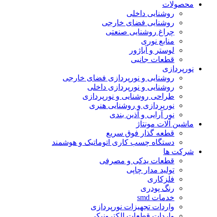
محصولات
روشنایی داخلی
روشنایی فضای خارجی
چراغ روشنایی صنعتی
منابع نوری
لوستر و آباژور
قطعات جانبی
نورپردازی
روشنایی و نورپردازی فضای خارجی
روشنایی و نورپردازی داخلی
طراحی روشنایی و نورپردازی
نورپردازی و روشنایی هنری
نور آرایی و آذین بندی
ماشین آلات مونتاژ
قطعه گذار فوق سریع
دستگاه چسب کاری اتوماتیک و هوشمند
شرکت ها
قطعات یدکی و مصرفی
تولید مدار چاپی
فلزکاری
رنگ پودری
خدمات smd
واردات تجهیزات نورپردازی
واردات قطعات الکترونیکی