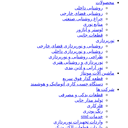
محصولات
روشنایی داخلی
روشنایی فضای خارجی
چراغ روشنایی صنعتی
منابع نوری
لوستر و آباژور
قطعات جانبی
نورپردازی
روشنایی و نورپردازی فضای خارجی
روشنایی و نورپردازی داخلی
طراحی روشنایی و نورپردازی
نورپردازی و روشنایی هنری
نور آرایی و آذین بندی
ماشین آلات مونتاژ
قطعه گذار فوق سریع
دستگاه چسب کاری اتوماتیک و هوشمند
شرکت ها
قطعات یدکی و مصرفی
تولید مدار چاپی
فلزکاری
رنگ پودری
خدمات smd
واردات تجهیزات نورپردازی
واردات قطعات الکترونیکی