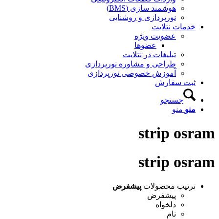
هوشمند سازی (BMS)
نورپردازی و روشنایی
خدمات نتلایت
عضویت ویژه
عضوها
تبلیغات در نتلایت
طراحی و مشاوره نورپردازی
آموزش خصوصی نورپردازی
ثبت سفارش
جستجو
منو
منو
strip osram
strip osram
ترتیب محصولات
پیشفرض
پیشفرض
دلخواه
نام