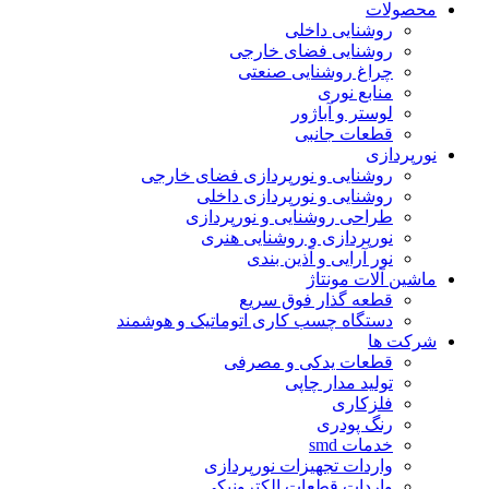
محصولات
روشنایی داخلی
روشنایی فضای خارجی
چراغ روشنایی صنعتی
منابع نوری
لوستر و آباژور
قطعات جانبی
نورپردازی
روشنایی و نورپردازی فضای خارجی
روشنایی و نورپردازی داخلی
طراحی روشنایی و نورپردازی
نورپردازی و روشنایی هنری
نور آرایی و آذین بندی
ماشین آلات مونتاژ
قطعه گذار فوق سریع
دستگاه چسب کاری اتوماتیک و هوشمند
شرکت ها
قطعات یدکی و مصرفی
تولید مدار چاپی
فلزکاری
رنگ پودری
خدمات smd
واردات تجهیزات نورپردازی
واردات قطعات الکترونیکی