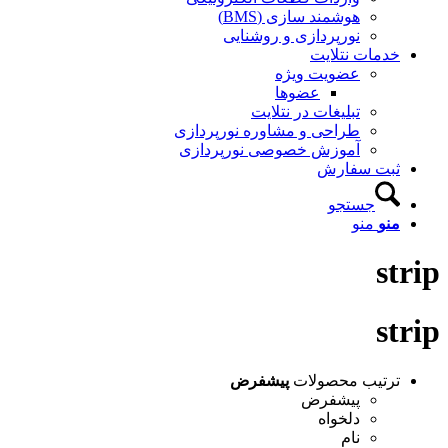
هوشمند سازی (BMS)
نورپردازی و روشنایی
خدمات نتلایت
عضویت ویژه
عضوها
تبلیغات در نتلایت
طراحی و مشاوره نورپردازی
آموزش خصوصی نورپردازی
ثبت سفارش
جستجو
منو
منو
strip
strip
ترتیب محصولات
پیشفرض
پیشفرض
دلخواه
نام