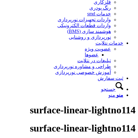
فلزکاری
رنگ پودری
خدمات smd
واردات تجهیزات نورپردازی
واردات قطعات الکترونیکی
هوشمند سازی (BMS)
نورپردازی و روشنایی
دمات نتلایت
عضویت ویژه
عضوها
تبلیغات در نتلایت
طراحی و مشاوره نورپردازی
آموزش خصوصی نورپردازی
بت سفارش
جستجو
نو
منو
surface-linear-lightn
surface-linear-lightn