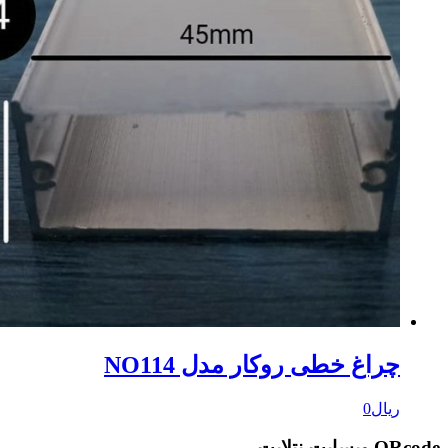
راغ خطی روکار مدل NO114
یال
0
 نتلایت