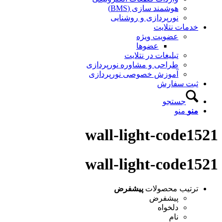
هوشمند سازی (BMS)
نورپردازی و روشنایی
خدمات نتلایت
عضویت ویژه
عضوها
تبلیغات در نتلایت
طراحی و مشاوره نورپردازی
آموزش خصوصی نورپردازی
ثبت سفارش
جستجو
منو
منو
wall-light-code1521
wall-light-code1521
ترتیب محصولات
پیشفرض
پیشفرض
دلخواه
نام