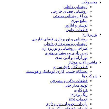
محصولات
روشنایی داخلی
روشنایی فضای خارجی
چراغ روشنایی صنعتی
منابع نوری
لوستر و آباژور
قطعات جانبی
نورپردازی
روشنایی و نورپردازی فضای خارجی
روشنایی و نورپردازی داخلی
طراحی روشنایی و نورپردازی
نورپردازی و روشنایی هنری
نور آرایی و آذین بندی
ماشین آلات مونتاژ
قطعه گذار فوق سریع
دستگاه چسب کاری اتوماتیک و هوشمند
شرکت ها
قطعات یدکی و مصرفی
تولید مدار چاپی
فلزکاری
رنگ پودری
خدمات smd
واردات تجهیزات نورپردازی
واردات قطعات الکترونیکی