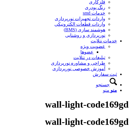
فلزکاری
رنگ پودری
خدمات smd
واردات تجهیزات نورپردازی
واردات قطعات الکترونیکی
هوشمند سازی (BMS)
نورپردازی و روشنایی
خدمات نتلایت
عضویت ویژه
عضوها
تبلیغات در نتلایت
طراحی و مشاوره نورپردازی
آموزش خصوصی نورپردازی
ثبت سفارش
جستجو
منو
منو
wall-light-code169gd
wall-light-code169gd