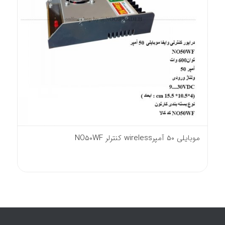
موبایلی 50 آمپرwireless کنترلر NO50WF