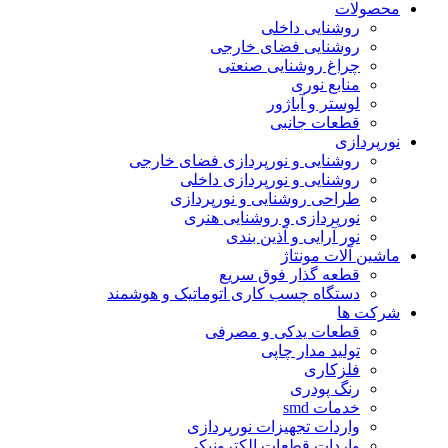
محصولات
روشنایی داخلی
روشنایی فضای خارجی
چراغ روشنایی صنعتی
منابع نوری
لوستر و آباژور
قطعات جانبی
نورپردازی
روشنایی و نورپردازی فضای خارجی
روشنایی و نورپردازی داخلی
طراحی روشنایی و نورپردازی
نورپردازی و روشنایی هنری
نور آرایی و آذین بندی
ماشین آلات مونتاژ
قطعه گذار فوق سریع
دستگاه چسب کاری اتوماتیک و هوشمند
شرکت ها
قطعات یدکی و مصرفی
تولید مدار چاپی
فلزکاری
رنگ پودری
خدمات smd
واردات تجهیزات نورپردازی
واردات قطعات الکترونیکی