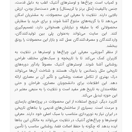
و کمیاب است. چراغ‌ها و لوسترهای آنتیک اغلب به دلیل قدمت،
جنس باکیفیت (مثل برنز یا کریستال) و هنر دست‌ساز بودن، ارزش
بالایی دارند. نتلایت با معرفی این محصولات، به مشتریان امکان
می‌دهد تا با گزینه‌های متنوع آشنا شوند و برای خرید یا سفارش
محصولاتی که با سلیقه و نیازشان همخوانی دارد، تصمیم‌گیری
کنند. این سایت می‌تواند به‌عنوان پلی بین تولیدکنندگان،
واردکنندگان و مصرف‌کنندگان عمل کند و بازار این محصولات را رونق
ببخشد.
از منظر آموزشی، معرفی این چراغ‌ها و لوسترها در نتلایت به
کاربران کمک می‌کند تا با تاریخچه و سبک‌های مختلف طراحی
روشنایی آشنا شوند. لوسترهای آنتیک معمولاً یادآور دوره‌های
تاریخی مثل رنسانس یا باروک هستند و شناخت آن‌ها می‌تواند
درک بهتری از تکامل صنعت روشنایی و تأثیر آن بر معماری ارائه
دهد. این اطلاعات برای دانشجویان معماری، طراحان و حتی
علاقه‌مندان به تاریخ هنر مفید است و نتلایت را به منبعی معتبر در
این حوزه تبدیل می‌کند.
کاربرد دیگر، ترویج استفاده از این محصولات در پروژه‌های بازسازی
و مرمت است. بسیاری از ساختمان‌های قدیمی یا بناهای تاریخی
در ایران نیاز به نورپردازی متناسب با سبک اصلی خود دارند. معرفی
لوسترها و چراغ‌های آنتیک در نتلایت می‌تواند به مالکان این بناها
ایده بدهد که چگونه با حفظ اصالت فضا، روشنایی مناسب را تأمین