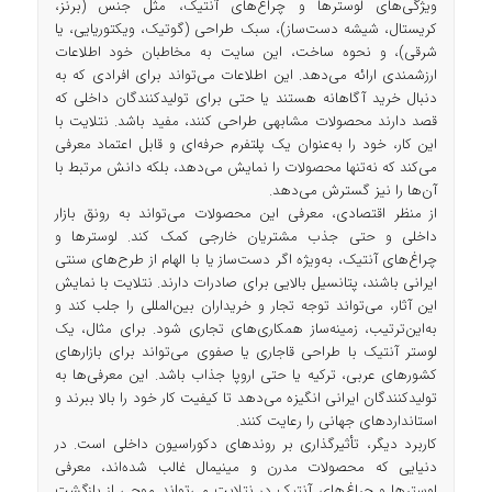
ویژگی‌های لوسترها و چراغ‌های آنتیک، مثل جنس (برنز،
کریستال، شیشه دست‌ساز)، سبک طراحی (گوتیک، ویکتوریایی، یا
شرقی)، و نحوه ساخت، این سایت به مخاطبان خود اطلاعات
ارزشمندی ارائه می‌دهد. این اطلاعات می‌تواند برای افرادی که به
دنبال خرید آگاهانه هستند یا حتی برای تولیدکنندگان داخلی که
قصد دارند محصولات مشابهی طراحی کنند، مفید باشد. نتلایت با
این کار، خود را به‌عنوان یک پلتفرم حرفه‌ای و قابل اعتماد معرفی
می‌کند که نه‌تنها محصولات را نمایش می‌دهد، بلکه دانش مرتبط با
آن‌ها را نیز گسترش می‌دهد.
از منظر اقتصادی، معرفی این محصولات می‌تواند به رونق بازار
داخلی و حتی جذب مشتریان خارجی کمک کند. لوسترها و
چراغ‌های آنتیک، به‌ویژه اگر دست‌ساز یا با الهام از طرح‌های سنتی
ایرانی باشند، پتانسیل بالایی برای صادرات دارند. نتلایت با نمایش
این آثار، می‌تواند توجه تجار و خریداران بین‌المللی را جلب کند و
به‌این‌ترتیب، زمینه‌ساز همکاری‌های تجاری شود. برای مثال، یک
لوستر آنتیک با طراحی قاجاری یا صفوی می‌تواند برای بازارهای
کشورهای عربی، ترکیه یا حتی اروپا جذاب باشد. این معرفی‌ها به
تولیدکنندگان ایرانی انگیزه می‌دهد تا کیفیت کار خود را بالا ببرند و
استانداردهای جهانی را رعایت کنند.
کاربرد دیگر، تأثیرگذاری بر روندهای دکوراسیون داخلی است. در
دنیایی که محصولات مدرن و مینیمال غالب شده‌اند، معرفی
لوسترها و چراغ‌های آنتیک در نتلایت می‌تواند موجی از بازگشت