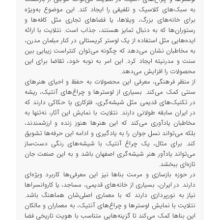
به سبک‌های کلاسیک و تلفیقی را ایجاد کند. این موضوع به‌ویژه
برای خانه‌های بزرگ، ویلاها، یا فضاهای تجاری مثل کافه‌ها و
رستوران‌ها که به دنبال تمایز هستند، جذاب است. نتلایت با ارائه
ایده‌هایی مثل استفاده از یک لوستر کریستالی در کنار مبلمان مدرن،
به مخاطبان نشان می‌دهد که چگونه می‌توان کنتراست زیبایی بین
سنت و مدرنیته ایجاد کرد. این امر به نوبه خود، تقاضا برای این
محصولات را افزایش می‌دهد.
از منظر فرهنگی، معرفی این محصولات به حفظ و احیای هنرهای
سنتی کمک می‌کند. بسیاری از لوسترها و چراغ‌های آنتیک، ریشه
در تکنیک‌های قدیمی مثل شیشه‌گری، فلزکاری یا حکاکی دارند که
در ایران سابقه طولانی دارند. نتلایت با نمایش این آثار، نه‌تنها به
مخاطبان یادآوری می‌کند که این هنرها هنوز زنده و ارزشمندند،
بلکه می‌تواند نسل جوان را به یادگیری و ادامه این حرفه‌ها تشویق
کند. برای مثال، یک چراغ آنتیک با شیشه‌های رنگی دست‌ساز
می‌تواند یادآور هنر شیشه‌گری اصفهان باشد و به این صنعت جان
تازه‌ای ببخشد.
در حوزه بازسازی و مرمت بناها نیز این معرفی‌ها کاربرد ویژه‌ای
دارند. در ایران، بسیاری از خانه‌های قدیمی، مساجد، یا کاروانسراها
نیاز به نورپردازی دارند که با معماری اصلی‌شان هماهنگ باشد.
نتلایت با نمایش لوسترها و چراغ‌های آنتیک، به معماران و مالکان
این بناها کمک می‌کند تا گزینه‌هایی متناسب با هویت تاریخی فضا