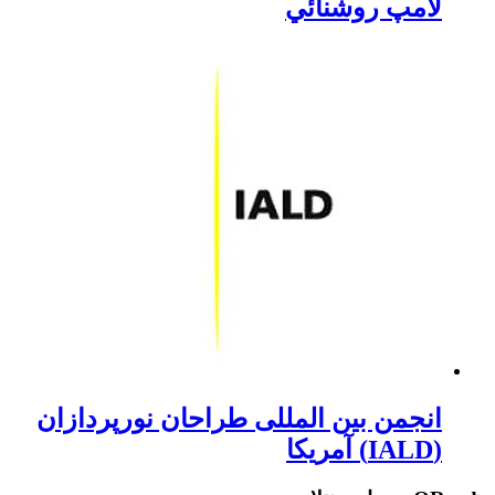
لامپ روشنائي
انجمن بین المللی طراحان نورپردازان
(IALD) آمریکا