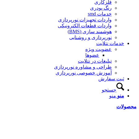
فلزکاری
رنگ پودری
خدمات smd
واردات تجهیزات نورپردازی
واردات قطعات الکترونیکی
هوشمند سازی (BMS)
نورپردازی و روشنایی
خدمات نتلایت
عضویت ویژه
عضوها
تبلیغات در نتلایت
طراحی و مشاوره نورپردازی
آموزش خصوصی نورپردازی
ثبت سفارش
جستجو
منو
منو
محصولات