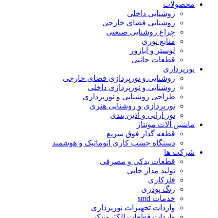
محصولات
روشنایی داخلی
روشنایی فضای خارجی
چراغ روشنایی صنعتی
منابع نوری
لوستر و آباژور
قطعات جانبی
نورپردازی
روشنایی و نورپردازی فضای خارجی
روشنایی و نورپردازی داخلی
طراحی روشنایی و نورپردازی
نورپردازی و روشنایی هنری
نور آرایی و آذین بندی
ماشین آلات مونتاژ
قطعه گذار فوق سریع
دستگاه چسب کاری اتوماتیک و هوشمند
شرکت ها
قطعات یدکی و مصرفی
تولید مدار چاپی
فلزکاری
رنگ پودری
خدمات smd
واردات تجهیزات نورپردازی
واردات قطعات الکترونیکی