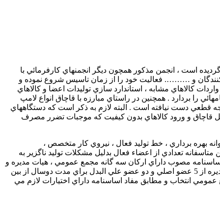
نائي و اجزاء مربوطه در تاريخ 10 /8/1379 بشماره 215 باستناد ماده 131 قانون كار تاسيس گرديده است ، انجمن مذكور همچون ديگر انجمنهاي كارفرمائي با
ف كنندگان و ………. فعاليت خود را از زمان تاسيس شروع نموده و
دات كالاهاي مشابه ، استاندارد سازي توليدات اعضا و كالاهاي
 را بردارد . همچنين در راستاي مبارزه با قاچاق انواع لامپ
يجه قطعي دست نيافته است . البته لازم به ذكر است كه دستگاههاي
ضل قاچاق و ورود كالاهاي بدون كيفيت كه موجبات تضرر مصرف
اي 21 عضو فعال مي باشد كه همگي آنان داراي پروانه بهره برداري ، خط توليد فعال ، نيروي كار متخصص ،
متاسفانه تعدادي از اعضاء فعال بدليل مشكلات توليد ناگزير به
 اساسنامه مصوب داراي اركان سه گانه مجمع عمومي ، هيات مديره و
بازرس مي باشد . معمولا”” مجمع عمومي عادي سالي يكبار تشكيل ميشود كه برابر مفاد اساسنامه داراي اختيار گسترده اي است . هيات مديره از 5 عضو اصلي و دو عضو علي البدل براي مدت دوسال از بين
ع عمومي انتخاب و مطابق مفاد اساسنامه داراي اختيارات لازم مي