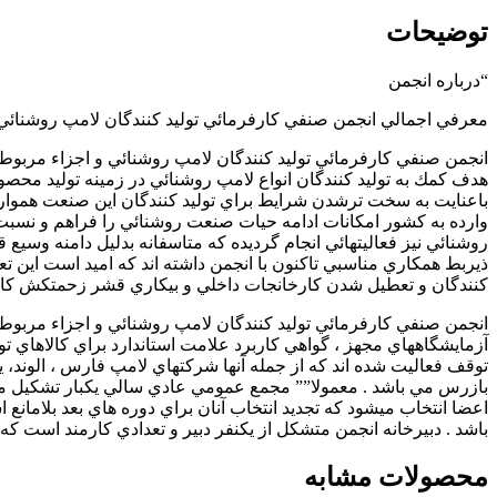
توضیحات
“درباره انجمن
معرفي اجمالي انجمن صنفي كارفرمائي توليد كنندگان لامپ روشنائي
هدف كمك به توليد كنندگان انواع لامپ روشنائي در زمينه توليد محص
باعنايت به سخت ترشدن شرايط براي توليد كنندگان اين صنعت همواره 
وارده به كشور امكانات ادامه حيات صنعت روشنائي را فراهم و نسبت 
روشنائي نيز فعاليتهائي انجام گرديده كه متاسفانه بدليل دامنه وسي
ذيربط همكاري مناسبي تاكنون با انجمن داشته اند كه اميد است اي
كنندگان و تعطيل شدن كارخانجات داخلي و بيكاري قشر زحمتكش كار
آزمايشگاههاي مجهز ، گواهي كاربرد علامت استاندارد براي كالاهاي ت
توقف فعاليت شده اند كه از جمله آنها شركتهاي لامپ فارس ، الوند،
اعضا انتخاب ميشود كه تجديد انتخاب آنان براي دوره هاي بعد بلامان
باشد . دبيرخانه انجمن متشكل از يكنفر دبير و تعدادي كارمند است 
محصولات مشابه