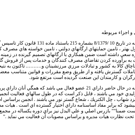
 و اجزاء مربوطه
انجمن صنفي كارفرمائي توليد كنندگان لامپ روش
ول بهتر ، تامين حمايتهاي ارگانهاي دولتي ، تامين خواسته هاي مصر
سعي داشته است ضمن همكاري با ارگانهاي تصميم گيرنده در زمينه وار
به برآورده كردن تقاضاي مصرف كنندگان و خدمات پس از فروش گامهائي
ع قاچاق كالا به كشور و تبادلات مرزي مرزنشينان و………. تاكنون به نت
ن تعاملات گسترش يافته و از طريق وضع مقررات و قوانين متناسب مع
گران و كارمندان اين صنعت گرديده است مرتفع شود.
انجمن صنفي كارفرمائي توليد كنندگان لامپ روشنائي و اجزاء مربوطه در حال حاضر دار
وليدي خود مي باشند ، قابل ذكر است كه در طول سالهاي فعاليت انجمن 
 يزد شهاب ، چل الكتريك ، شعاع گستر نور مي باشند . انجمن براساس
ع است ضمنا”” بازرس اصلي و علي البدل نيز براي دوره يكساله در مجم
كه تحت نظارت هيات مديره و براساس مصوبات آن فعاليت مي نمايد .”