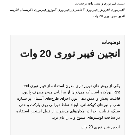
دسته:
فیبرنوری و مینی دات
برچسب:
#فیبرنوری #فروش_فیبرنوری #حلقه_ی_فیبرنوری #توزیع_فیبرنوری #کریستال #کریستال_نور
انجین فیبر نوری 20 وات
توضیحات
انجین فیبر نوری 20 وات
یکی از روش‌های نورپردازی مدرن استفاده از فیبر نوری end
light نورکده است که می‌توان از مزایایی چون مصرف پایین،
قابلیت پخش و عمق دهی نور، اجرای طرح‌های آسمان پر ستاره
شب و نورهای کهکشانی، ایجاد نقاط نورانی روی پارکت و حتی
سنگ، قابلیت اجرا در مکان‌های مرطوب از قبیل استخر، استفاده
در ساخت لوسترهای متنوع و… را نام برد.
انجین فیبر نوری 20 وات