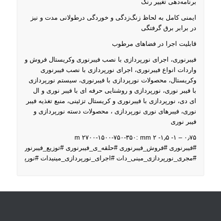
برنامه‌دهی تغییر رنگ
ایمنی کامل به لحاظ زنگ‌زدگی و خوردگی درطولانی مدت و نیز
در برابر برق گرفتگی
قابلیت اجرا در فضاهای مرطوب
فیبرنوری، اجرای نورپردازی با نصب فیبرنوری وکریستال فروش و
واردات انواع فیبرنوری، اجرای نورپردازی با نصب فیبرنوری
وکریستال، محصولات نورپردازی با فیبرنوری، سیستم نورپردازی
با فیبر نوری، نورپردازی و روشنایی حرفه ای با فیبر نوری و ال
ای دی، نورپردازی با فیبرنوری و کریستال تزئینی، منبع تغذیه فیبر
نوری، فیبرهای نوری نورپردازی ، محصولات دسته نورپردازی و
فیبر نوری
۲۷۰۰-۱۵۰۰-۷۵۰-۳۵۰ m
۰٫۷۵ – ۱- ۱٫۵- ۲ mm :
#فیبرنوری #فروش_فیبرنوری #حلقه_ی_فیبرنوری #توزیع_فیبرنوری #کریس
#مجری_نورپردازی_مینی_دات #اجرای_نورپردازی_مینیدات #نورپردازی_مین