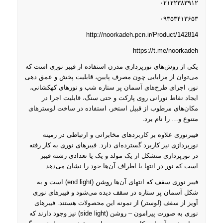
۰۲۱۲۲۳۸۳۹۱۲
۰۹۳۵۳۴۱۳۶۵۳
http://noorkadeh.pcn.ir/Product/142814
https://t.me/noorkadeh
یکی از روش‌های نورپردازی مدرن استفاده از فیبر نوری است که
می‌توان از مزایایی چون مصرف پایین، قابلیت پخش و عمق دهی
نور، اجرای طرح‌های آسمان پر ستاره شب و نورهای کهکشانی،
ایجاد نقاط نورانی روی پارکت و حتی سنگ، قابلیت اجرا در
مکان‌های مرطوب از قبیل استخر، استفاده در ساخت لوسترهای
متنوع و… را نام برد.
فیبرنوری علاوه بر کاربردهای مخابراتی و ارتباطی در زمینه
نورپردازی نیز کاربرد گسترده‌ای دارد. فیبرهای نوری به کار رفته
در نورپردازی متشکل از یک مولد و یک یا تعدادی رشته فیبر
است که نور در انتها یا اطراف آن‌ها خود را نشان می‌دهد.
فیبر نوری سقف که انتهای آن‌ها روشن (end light) است و به
شکل آسمان پر ستاره در سقف دیده می‌شود و فیبرهای نوری
آویز از سقف (لوستر) از نمونه‌ این محصولات هستند. فیبرهای
نوری به صورت پیرامون – روشن (side light) نیز وجود دارند که