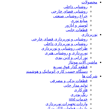
محصولات
روشنایی داخلی
روشنایی فضای خارجی
چراغ روشنایی صنعتی
منابع نوری
لوستر و آباژور
قطعات جانبی
نورپردازی
روشنایی و نورپردازی فضای خارجی
روشنایی و نورپردازی داخلی
طراحی روشنایی و نورپردازی
نورپردازی و روشنایی هنری
نور آرایی و آذین بندی
ماشین آلات مونتاژ
قطعه گذار فوق سریع
دستگاه چسب کاری اتوماتیک و هوشمند
شرکت ها
قطعات یدکی و مصرفی
تولید مدار چاپی
فلزکاری
رنگ پودری
خدمات smd
واردات تجهیزات نورپردازی
واردات قطعات الکترونیکی