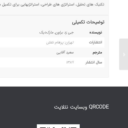
تکنیک های تحلیل، استراتژی های طراحی، استراتژیهایی برای تکمیل سی
توضیحات تکمیلی
نویسنده
جی زد براون, مارک‌دیک
انتشارات
تهران: پرهام نقش
راهنمای کامل نرم‌افزار
مترجم
سعید آقایی
Calculux, version 5.0b
سال انتشار
1389
QRCODE وبسایت نتلایت