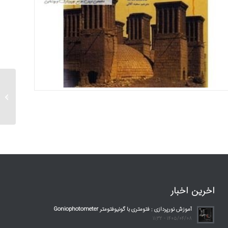
تاسیسا
اخرین اخبار
آموزش نورپردازی : فتومتری با گونیوفتومتر Goniophotometer
1405/04/08 - 11:32