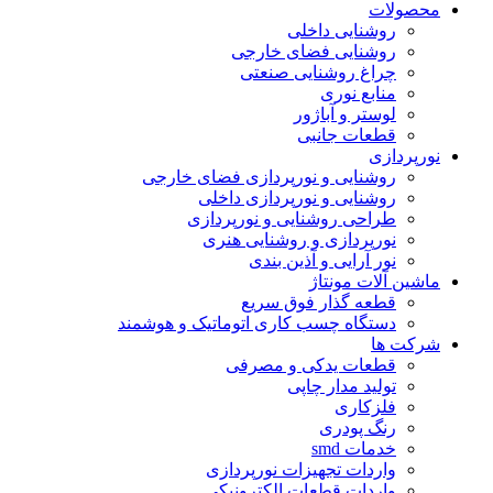
محصولات
روشنایی داخلی
روشنایی فضای خارجی
چراغ روشنایی صنعتی
منابع نوری
لوستر و آباژور
قطعات جانبی
نورپردازی
روشنایی و نورپردازی فضای خارجی
روشنایی و نورپردازی داخلی
طراحی روشنایی و نورپردازی
نورپردازی و روشنایی هنری
نور آرایی و آذین بندی
ماشین آلات مونتاژ
قطعه گذار فوق سریع
دستگاه چسب کاری اتوماتیک و هوشمند
شرکت ها
قطعات یدکی و مصرفی
تولید مدار چاپی
فلزکاری
رنگ پودری
خدمات smd
واردات تجهیزات نورپردازی
واردات قطعات الکترونیکی