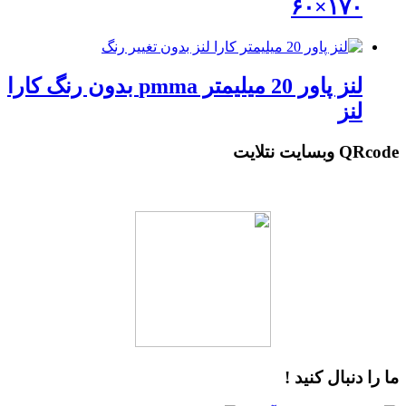
۱۷۰×۶۰
لنز پاور 20 میلیمتر pmma بدون رنگ کارا
لنز
QRcode وبسایت نتلایت
ما را دنبال کنید !