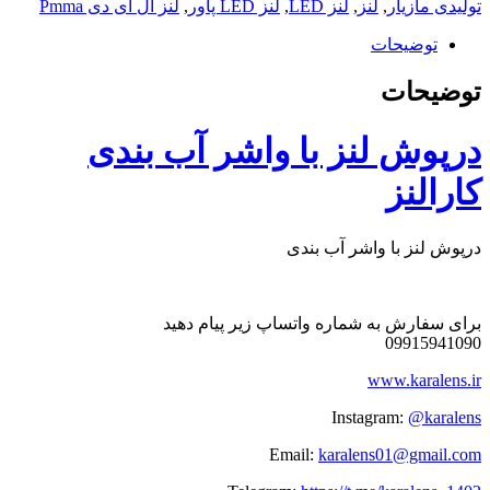
تولیدی مازیار
,
لنز
,
لنز LED
,
لنز LED پاور
,
لنز ال ای دی Pmma
توضیحات
توضیحات
درپوش لنز با واشر آب بندی
کارالنز
درپوش لنز با واشر آب بندی
برای سفارش به شماره واتساپ زیر پیام دهید
09915941090
‎www.karalens.ir
Instagram:
@karalens
Email:
karalens01@gmail.com