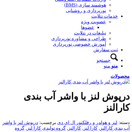
هوشمند سازی (BMS)
نورپردازی و روشنایی
خدمات نتلایت
عضویت ویژه
عضوها
تبلیغات در نتلایت
طراحی و مشاوره نورپردازی
آموزش خصوصی نورپردازی
ثبت سفارش
جستجو
منو
منو
محصولات
درپوش لنز با واشر آب بندی
کارالنز
دسته:
لنز و هولدر و رفلکتور ال ای دی
برچسب:
درپوش لنز با واشر
آب بندی کارالنز
,
کارا لنز
,
کارالنز
,
گروه تولیدی کارا لنز
,
گروه