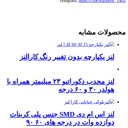
Telegram:
https://t.me/karalens_1402
محصولات مشابه
لنز یکپارچه بدون تغییر رنگ کارالنز
لنز محدب دکوراتیو ۲۳ میلیمتر همراه با
هولدر ۳۰ و ۶۰ درجه
لنز اس ام دی SMD جنس پلی کربنات
دوازده وات در درجه های ۶۰ ۹۰