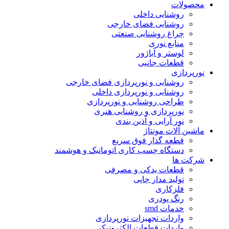
محصولات
روشنایی داخلی
روشنایی فضای خارجی
چراغ روشنایی صنعتی
منابع نوری
لوستر و آباژور
قطعات جانبی
نورپردازی
روشنایی و نورپردازی فضای خارجی
روشنایی و نورپردازی داخلی
طراحی روشنایی و نورپردازی
نورپردازی و روشنایی هنری
نور آرایی و آذین بندی
ماشین آلات مونتاژ
قطعه گذار فوق سریع
دستگاه چسب کاری اتوماتیک و هوشمند
شرکت ها
قطعات یدکی و مصرفی
تولید مدار چاپی
فلزکاری
رنگ پودری
خدمات smd
واردات تجهیزات نورپردازی
واردات قطعات الکترونیکی