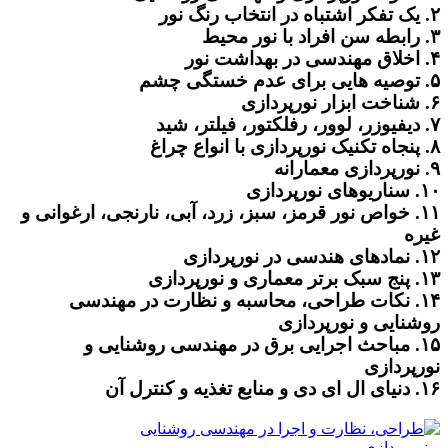
۲. یک تفکر اشتباه در انتخاب رنگ نور
۳. رابطه سن افراد با نور محیط
۴. اخلاق مهندسی در بهداشت نور
۵. توصیه هایی برای عدم خستگی چشم
۶. شناخت ابزار نورپردازی
۷. دیفیوزر، لوور، رفلکتور، فیلتر، شید
۸. پنجاه تکنیک نورپردازی با انواع چراغ
۹. نورپردازی معمارانه
۱۰. سناریوهای نورپردازی
۱۱. خواص نور قرمز، سبز، زرد، آبی، نارنجی، ارغوانی و
غیره
۱۲. نمادهای هندسی در نورپردازی
۱۳. پنج سبک برتر معماری و نورپردازی
۱۴. نکات طراحی، محاسبه و نظارت در مهندسی
روشنایی و نورپردازی
۱۵. مباحث اجرایی برق در مهندسی روشنایی و
نورپردازی
۱۶. دنیای ال ای دی و منابع تغذیه و کنترل آن