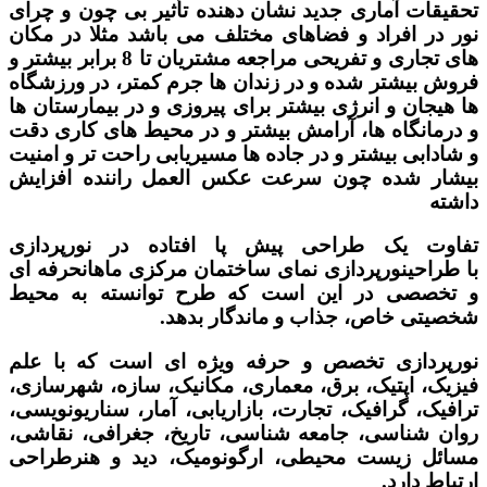
تحقیقات آماری جدید نشان دهنده تأثیر بی چون و چرای
نور در افراد و فضاهای مختلف می باشد مثلا در مکان
های تجاری و تفریحی مراجعه مشتریان تا 8 برابر بیشتر و
فروش بیشتر شده و در زندان ها جرم کمتر، در ورزشگاه
ها هیجان و انرژی بیشتر برای پیروزی و در بیمارستان ها
و درمانگاه ها، آرامش بیشتر و در محیط های کاری دقت
و شادابی بیشتر و در جاده ها مسیریابی راحت تر و امنیت
بیشار شده چون سرعت عکس العمل راننده افزایش
داشته
تفاوت یک طراحی پیش پا افتاده در نورپردازی
با
طراحینورپردازی نمای ساختمان مرکزی ماهان
حرفه ای
و تخصصی در این است که طرح توانسته به محیط
شخصیتی خاص، جذاب و ماندگار بدهد.
نورپردازی تخصص و حرفه ویژه ای است که با
علم
فیزیک، اپتیک، برق، معماری، مکانیک، سازه، شهرسازی،
ترافیک، گرافیک، تجارت، بازاریابی، آمار، سناریونویسی،
روان شناسی، جامعه شناسی، تاریخ، جغرافی، نقاشی،
مسائل زیست محیطی، ارگونومیک، دید و هنرطراحی
ارتباط دارد
.