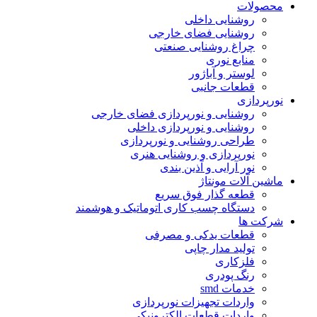
محصولات
روشنایی داخلی
روشنایی فضای خارجی
چراغ روشنایی صنعتی
منابع نوری
لوستر و آباژور
قطعات جانبی
نورپردازی
روشنایی و نورپردازی فضای خارجی
روشنایی و نورپردازی داخلی
طراحی روشنایی و نورپردازی
نورپردازی و روشنایی هنری
نور آرایی و آذین بندی
ماشین آلات مونتاژ
قطعه گذار فوق سریع
دستگاه چسب کاری اتوماتیک و هوشمند
شرکت ها
قطعات یدکی و مصرفی
تولید مدار چاپی
فلزکاری
رنگ پودری
خدمات smd
واردات تجهیزات نورپردازی
واردات قطعات الکترونیکی