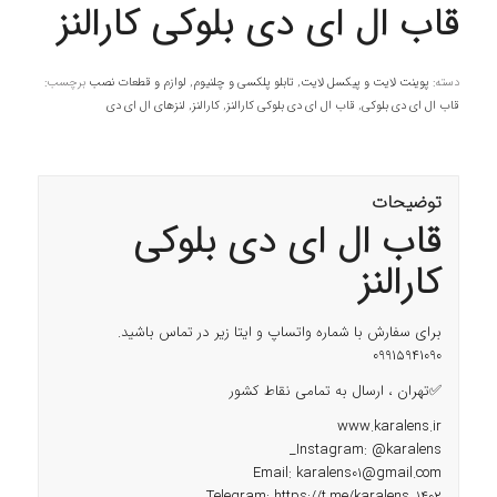
قاب ال ای دی بلوکی کارالنز
دسته:
پوینت لایت و پیکسل لایت
,
تابلو پلکسی و چلنیوم
,
لوازم و قطعات نصب
برچسب:
قاب ال ای دی بلوکی
,
قاب ال ای دی بلوکی کارالنز
,
کارالنز
,
لنزهای ال ای دی
توضیحات
قاب ال ای دی بلوکی
کارالنز
برای سفارش با شماره واتساپ و ایتا زیر در تماس باشید.
09915941090
✅تهران ، ارسال به تمامی نقاط کشور
www.karalens.ir
_
Instagram:
@karalens
Email:
karalens01@gmail.com
Telegram:
https://t.me/karalens_1402