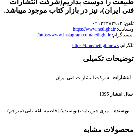
طبیعت را دوست بداریم(شرکت انتشارات
فنی ایران)، نیز در بازار کتاب موجود می‎باشد.
تلفن: ۰۲۱۲۲۳۸۳۹۱۲
وبسایت:
https://www.netlight.ir
اینستاگرام:
https://www.instagram.com/netlight.ir/
تلگرام:
https://t.me/netlightnews
توضیحات تکمیلی
انتشارات
شرکت انتشارات فنی ایران
سال انتشار
1395
نویسنده
مری جین نایت (نویسنده) | فاطمه باغستانی (مترجم)
محصولات مشابه