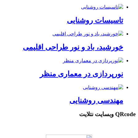
تاسیسات روشنایی
خورشید، باد و نور طراحی اقلیمی
نورپردازی در معماری منظر
م‍ه‍ن‍دس‍ی‌ روش‍ن‍ای‍ی
QRcode وبسایت نتلایت