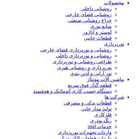
محصولات
روشنایی داخلی
روشنایی فضای خارجی
چراغ روشنایی صنعتی
منابع نوری
لوستر و آباژور
قطعات جانبی
نورپردازی
روشنایی و نورپردازی فضای خارجی
روشنایی و نورپردازی داخلی
طراحی روشنایی و نورپردازی
نورپردازی و روشنایی هنری
نور آرایی و آذین بندی
ماشین آلات مونتاژ
قطعه گذار فوق سریع
دستگاه چسب کاری اتوماتیک و هوشمند
شرکت ها
قطعات یدکی و مصرفی
تولید مدار چاپی
فلزکاری
رنگ پودری
خدمات smd
واردات تجهیزات نورپردازی
واردات قطعات الکترونیکی