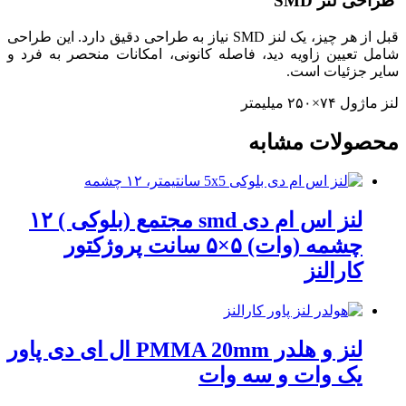
طراحی لنز SMD
قبل از هر چیز، یک لنز SMD نیاز به طراحی دقیق دارد. این طراحی
شامل تعیین زاویه دید، فاصله کانونی، امکانات منحصر به فرد و
سایر جزئیات است.
لنز ماژول ۷۴×۲۵۰ میلیمتر
محصولات مشابه
لنز اس ام دی smd مجتمع (بلوکی ) ۱۲
چشمه (وات) ۵×۵ سانت پروژکتور
کارالنز
لنز و هلدر PMMA 20mm ال ای دی پاور
یک وات و سه وات