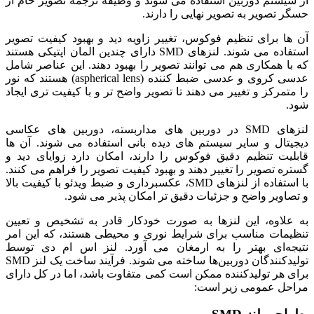
از سیستم دوربین استفاده می شوند و وظیفه ترجمه تصویر خام از
حسگر تصویر به تصویر نهایی را دارند.
آن ها برای تنظیم فوکوس، تغییر زاویه دید و بهبود کیفیت تصویر
استفاده می شوند. لنزهای SMD دارای چندین المان اپتیکی هستند
که با همکاری هم می توانند تصویر را بهبود دهند. این عناصر شامل
عدسی کروی و عدسی ضبط کننده (aspherical lens) هستند که نور
را متمرکز و تغییر می دهند تا تصویر واضح تر و با کیفیت تری ایجاد
شود.
لنزهای SMD در دوربین های مداربسته، دوربین های عکاسی
دیجیتال و سایر سیستم های دیده بانی استفاده می شوند. آن ها
قابلیت تنظیم دقیق فوکوس را دارند، امکان دارد زوایای دید و
گستره تصویر را تغییر دهند و بهبود کیفیت تصویر را فراهم می کنند.
با استفاده از لنزهای SMD، عکسبرداری و ضبط ویدئو با کیفیت بالا
و تصاویر واضح و جزئیات دقیق تر امکان پذیر می شود.
به علاوه، این لنزها به صورت خودکار قادر به تشخیص و تعیین
تنظیمات مناسب برای شرایط نوری و محیطی هستند، که این امر
نتیجه‌ای بهتر را به ارمغان می آورد. لنز اس ام دی توسط
تولیدکنندگان دوربین‌ها ساخته می شوند. فرآیند ساخت یک لنز SMD
برای هر تولیدکننده ممکن است کمی متفاوت باشد، اما در کل دارای
مراحل عمومی زیر است: