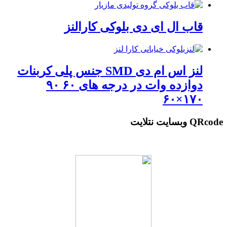
قاب ال ای دی بلوکی کارالنز
لنز اس ام دی SMD جنس پلی کربنات
دوازده وات در درجه های ۶۰ ۹۰
۱۷۰×۶۰
QRcode وبسایت نتلایت