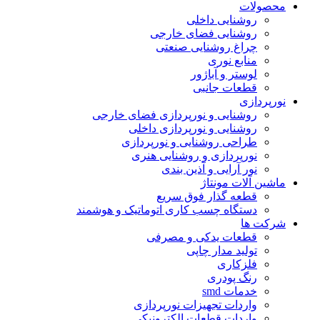
محصولات
روشنایی داخلی
روشنایی فضای خارجی
چراغ روشنایی صنعتی
منابع نوری
لوستر و آباژور
قطعات جانبی
نورپردازی
روشنایی و نورپردازی فضای خارجی
روشنایی و نورپردازی داخلی
طراحی روشنایی و نورپردازی
نورپردازی و روشنایی هنری
نور آرایی و آذین بندی
ماشین آلات مونتاژ
قطعه گذار فوق سریع
دستگاه چسب کاری اتوماتیک و هوشمند
شرکت ها
قطعات یدکی و مصرفی
تولید مدار چاپی
فلزکاری
رنگ پودری
خدمات smd
واردات تجهیزات نورپردازی
واردات قطعات الکترونیکی