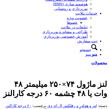
هوشمند سازی (BMS)
نورپردازی و روشنایی
خدمات نتلایت
عضویت ویژه
عضوها
تبلیغات در نتلایت
طراحی و مشاوره نورپردازی
آموزش خصوصی نورپردازی
ثبت سفارش
جستجو
منو
منو
محصولات
لنز ماژول ۷۴×۲۵۰ میلیمتر ۴۸
وات یا ۴۸ چشمه ۶۰ درجه کارالنز
دسته:
لنز و هولدر و رفلکتور ال ای دی
برچسب:
۶۰ درجه کارالنز
,