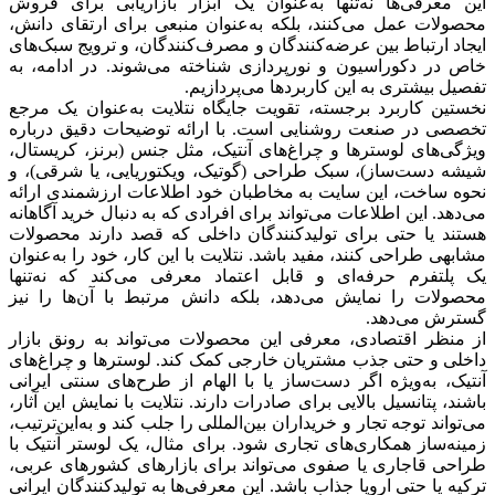
ین معرفی‌ها نه‌تنها به‌عنوان یک ابزار بازاریابی برای فروش
حصولات عمل می‌کنند، بلکه به‌عنوان منبعی برای ارتقای دانش،
یجاد ارتباط بین عرضه‌کنندگان و مصرف‌کنندگان، و ترویج سبک‌های
اص در دکوراسیون و نورپردازی شناخته می‌شوند. در ادامه، به
فصیل بیشتری به این کاربردها می‌پردازیم.
خستین کاربرد برجسته، تقویت جایگاه نتلایت به‌عنوان یک مرجع
خصصی در صنعت روشنایی است. با ارائه توضیحات دقیق درباره
یژگی‌های لوسترها و چراغ‌های آنتیک، مثل جنس (برنز، کریستال،
یشه دست‌ساز)، سبک طراحی (گوتیک، ویکتوریایی، یا شرقی)، و
حوه ساخت، این سایت به مخاطبان خود اطلاعات ارزشمندی ارائه
ی‌دهد. این اطلاعات می‌تواند برای افرادی که به دنبال خرید آگاهانه
ستند یا حتی برای تولیدکنندگان داخلی که قصد دارند محصولات
شابهی طراحی کنند، مفید باشد. نتلایت با این کار، خود را به‌عنوان
ک پلتفرم حرفه‌ای و قابل اعتماد معرفی می‌کند که نه‌تنها
حصولات را نمایش می‌دهد، بلکه دانش مرتبط با آن‌ها را نیز
سترش می‌دهد.
ز منظر اقتصادی، معرفی این محصولات می‌تواند به رونق بازار
اخلی و حتی جذب مشتریان خارجی کمک کند. لوسترها و چراغ‌های
نتیک، به‌ویژه اگر دست‌ساز یا با الهام از طرح‌های سنتی ایرانی
اشند، پتانسیل بالایی برای صادرات دارند. نتلایت با نمایش این آثار،
ی‌تواند توجه تجار و خریداران بین‌المللی را جلب کند و به‌این‌ترتیب،
مینه‌ساز همکاری‌های تجاری شود. برای مثال، یک لوستر آنتیک با
راحی قاجاری یا صفوی می‌تواند برای بازارهای کشورهای عربی،
رکیه یا حتی اروپا جذاب باشد. این معرفی‌ها به تولیدکنندگان ایرانی