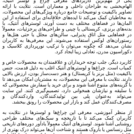
کی از مهم‌ترین کاربردهای معرفی چراغ و لوستر آنتیک،
لهام‌بخشی به طراحان داخلی و معماران است. نتلایت با ارائه
صاویر باکیفیت و توضیحات جامع درباره ویژگی‌های این محصولات،
ه مخاطبان کمک می‌کند تا ایده‌های خلاقانه‌ای برای استفاده از این
لمان‌ها در فضاهای مختلف به دست آورند. لوسترهای آنتیک، با
دنه‌های برنزی، کریستالی یا چینی و طراحی‌های پرجزئیات، معمولاً
ر فضاهایی مثل اتاق پذیرایی، سالن‌های مجلل یا حتی هتل‌ها و
ستوران‌های لوکس استفاده می‌شوند. این معرفی‌ها به کاربران
شان می‌دهد که چگونه می‌توان با ترکیب نورپردازی کلاسیک و
کوراسیون مدرن، تعادلی زیبا ایجاد کرد.
اربرد دیگر، جلب توجه خریداران و علاقمندان به محصولات خاص و
میاب است. چراغ‌ها و لوسترهای آنتیک اغلب به دلیل قدمت، جنس
اکیفیت (مثل برنز یا کریستال) و هنر دست‌ساز بودن، ارزش بالایی
ارند. نتلایت با معرفی این محصولات، به مشتریان امکان می‌دهد تا
ا گزینه‌های متنوع آشنا شوند و برای خرید یا سفارش محصولاتی که
ا سلیقه و نیازشان همخوانی دارد، تصمیم‌گیری کنند. این سایت
ی‌تواند به‌عنوان پلی بین تولیدکنندگان، واردکنندگان و
صرف‌کنندگان عمل کند و بازار این محصولات را رونق ببخشد.
ز منظر آموزشی، معرفی این چراغ‌ها و لوسترها در نتلایت به
اربران کمک می‌کند تا با تاریخچه و سبک‌های مختلف طراحی
وشنایی آشنا شوند. لوسترهای آنتیک معمولاً یادآور دوره‌های تاریخی
ثل رنسانس یا باروک هستند و شناخت آن‌ها می‌تواند درک بهتری از