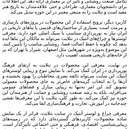
کامل صنعت روشنایی و تأثیر آن بر معماری ارائه دهد. این اطلاعات
رای دانشجویان معماری، طراحان و حتی علاقه‌مندان به تاریخ هنر
فید است و نتلایت را به منبعی معتبر در این حوزه تبدیل می‌کند.
اربرد دیگر، ترویج استفاده از این محصولات در پروژه‌های بازسازی
 مرمت است. بسیاری از ساختمان‌های قدیمی یا بناهای تاریخی در
یران نیاز به نورپردازی متناسب با سبک اصلی خود دارند. معرفی
وسترها و چراغ‌های آنتیک در نتلایت می‌تواند به مالکان این بناها ایده
دهد که چگونه با حفظ اصالت فضا، روشنایی مناسب را تأمین کنند.
ین موضوع به‌ویژه در شهرهایی مثل اصفهان، شیراز یا تهران که پر
ز خانه‌های تاریخی هستند، اهمیت دارد.
ر نهایت، معرفی این محصولات در نتلایت به ارتقای فرهنگ
ورپردازی در ایران کمک می‌کند. با نمایش تنوع و زیبایی لوسترهای
نتیک، این سایت می‌تواند ذائقه بصری مخاطبان را بهبود بخشیده و
ن‌ها را به انتخاب گزینه‌های خاص‌تر به جای محصولات معمولی
شویق کند. این امر نه‌تنها به زیبایی منازل و فضاهای عمومی
ی‌افزاید، بلکه به رشد صنعت روشنایی و حمایت از هنرمندان این
وزه نیز کمک می‌کند. به طور کلی، نتلایت با این معرفی‌ها نقشی
ندجانبه در آموزش، تجارت و فرهنگ‌سازی ایفا می‌کند.
عرفی چراغ و لوستر آنتیک در سایت نتلایت، فراتر از یک نمایش
اده محصولات، کاربردهای گسترده‌ای دارد که در زمینه‌های
یبایی‌شناسی، اقتصادی، فرهنگی و حتی اجتماعی تأثیرگذار است.