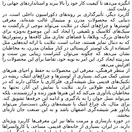
نگیزه می‌دهد تا کیفیت کار خود را بالا ببرند و استانداردهای جهانی را
عایت کنند.
اربرد دیگر، تأثیرگذاری بر روندهای دکوراسیون داخلی است. در
نیایی که محصولات مدرن و مینیمال غالب شده‌اند، معرفی
وسترها و چراغ‌های آنتیک در نتلایت می‌تواند موجی از بازگشت به
بک‌های کلاسیک و تلفیقی را ایجاد کند. این موضوع به‌ویژه برای
انه‌های بزرگ، ویلاها، یا فضاهای تجاری مثل کافه‌ها و رستوران‌ها
ه به دنبال تمایز هستند، جذاب است. نتلایت با ارائه ایده‌هایی مثل
ستفاده از یک لوستر کریستالی در کنار مبلمان مدرن، به مخاطبان
شان می‌دهد که چگونه می‌توان کنتراست زیبایی بین سنت و
درنیته ایجاد کرد. این امر به نوبه خود، تقاضا برای این محصولات را
فزایش می‌دهد.
ز منظر فرهنگی، معرفی این محصولات به حفظ و احیای هنرهای
نتی کمک می‌کند. بسیاری از لوسترها و چراغ‌های آنتیک، ریشه در
کنیک‌های قدیمی مثل شیشه‌گری، فلزکاری یا حکاکی دارند که در
یران سابقه طولانی دارند. نتلایت با نمایش این آثار، نه‌تنها به
خاطبان یادآوری می‌کند که این هنرها هنوز زنده و ارزشمندند، بلکه
ی‌تواند نسل جوان را به یادگیری و ادامه این حرفه‌ها تشویق کند.
رای مثال، یک چراغ آنتیک با شیشه‌های رنگی دست‌ساز می‌تواند
ادآور هنر شیشه‌گری اصفهان باشد و به این صنعت جان تازه‌ای
بخشد.
ر حوزه بازسازی و مرمت بناها نیز این معرفی‌ها کاربرد ویژه‌ای
ارند. در ایران، بسیاری از خانه‌های قدیمی، مساجد، یا کاروانسراها
یاز به نورپردازی دارند که با معماری اصلی‌شان هماهنگ باشد.