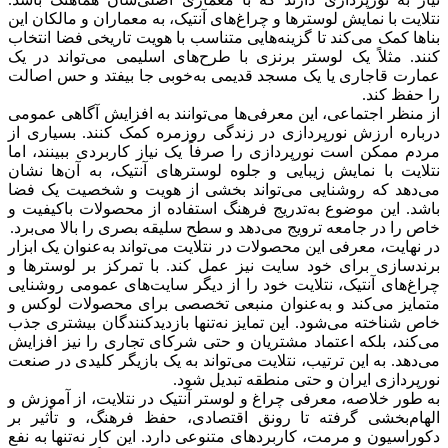
تلایت با نمایش لوسترها و چراغ‌های آنتیک، به معماران و مالکان این
ناها کمک می‌کند تا گزینه‌هایی متناسب با هویت تاریخی فضا انتخاب
نند. مثلاً یک لوستر برنزی با طرح‌های اسلیمی می‌تواند در یک
مارت قاجاری یا یک مسجد قدیمی به‌خوبی جا بیفتد و حس اصالت
ا حفظ کند.
ز منظر اجتماعی، این معرفی‌ها می‌توانند به افزایش آگاهی عمومی
رباره ارزش نورپردازی در زندگی روزمره کمک کنند. بسیاری از
ردم ممکن است نورپردازی را صرفاً یک نیاز کاربردی ببینند، اما
تلایت با نمایش زیبایی و جلوه لوسترهای آنتیک، به آن‌ها نشان
ی‌دهد که روشنایی می‌تواند بخشی از هویت و شخصیت یک فضا
اشد. این موضوع به‌تدریج فرهنگ استفاده از محصولات باکیفیت و
اص را در جامعه ترویج می‌دهد و سطح سلیقه بصری را بالا می‌برد.
ر نهایت، معرفی این محصولات در نتلایت می‌تواند به‌عنوان یک ابزار
رندسازی برای خود سایت نیز عمل کند. با تمرکز بر لوسترها و
راغ‌های آنتیک، نتلایت خود را از دیگر سایت‌های عمومی روشنایی
تمایز می‌کند و به‌عنوان منبعی تخصصی برای محصولات لوکس و
اص شناخته می‌شود. این تمایز نه‌تنها بازدیدکنندگان بیشتری جذب
ی‌کند، بلکه اعتماد مشتریان و حتی شرکای تجاری را نیز افزایش
ی‌دهد. به این ترتیب، نتلایت می‌تواند به یک بازیگر کلیدی در صنعت
ورپردازی ایران و حتی منطقه تبدیل شود.
ه طور خلاصه، معرفی چراغ و لوستر آنتیک در نتلایت، از آموزش و
لهام‌بخشی گرفته تا رونق اقتصادی، حفظ فرهنگ، و تأثیر بر
کوراسیون و مرمت، کاربردهای متنوعی دارد. این کار نه‌تنها به نفع