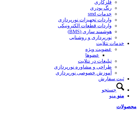
فلزکاری
رنگ پودری
خدمات smd
واردات تجهیزات نورپردازی
واردات قطعات الکترونیکی
هوشمند سازی (BMS)
نورپردازی و روشنایی
خدمات نتلایت
عضویت ویژه
عضوها
تبلیغات در نتلایت
طراحی و مشاوره نورپردازی
آموزش خصوصی نورپردازی
ثبت سفارش
جستجو
منو
منو
حصولات