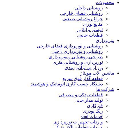
محصولات
روشنایی داخلی
روشنایی فضای خارجی
چراغ روشنایی صنعتی
منابع نوری
لوستر و آباژور
قطعات جانبی
نورپردازی
روشنایی و نورپردازی فضای خارجی
روشنایی و نورپردازی داخلی
طراحی روشنایی و نورپردازی
نورپردازی و روشنایی هنری
نور آرایی و آذین بندی
ماشین آلات مونتاژ
قطعه گذار فوق سریع
دستگاه چسب کاری اتوماتیک و هوشمند
شرکت ها
قطعات یدکی و مصرفی
تولید مدار چاپی
فلزکاری
رنگ پودری
خدمات smd
واردات تجهیزات نورپردازی
واردات قطعات الکترونیکی