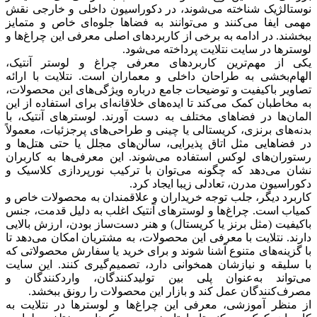
نوستالژیک شناخته می‌شوند، در دکوراسیون داخلی و خارجی نقش
مهمی ایفا می‌کنند و می‌توانند به فضاها جلوه‌ای خاص و متمایز
ببخشند. در ادامه به برخی از کاربردهای اصلی معرفی این چراغ‌ها و
لوسترها در سایت نتلایت پرداخته می‌شود.
یکی از مهم‌ترین کاربردهای معرفی چراغ و لوستر آنتیک،
الهام‌بخشی به طراحان داخلی و معماران است. نتلایت با ارائه
تصاویر باکیفیت و توضیحات جامع درباره ویژگی‌های این محصولات،
به مخاطبان کمک می‌کند تا ایده‌های خلاقانه‌ای برای استفاده از این
المان‌ها در فضاهای مختلف به دست آورند. لوسترهای آنتیک، با
بدنه‌های برنزی، کریستالی یا چینی و طراحی‌های پرجزئیات، معمولاً
در فضاهایی مثل اتاق پذیرایی، سالن‌های مجلل یا حتی هتل‌ها و
رستوران‌های لوکس استفاده می‌شوند. این معرفی‌ها به کاربران
نشان می‌دهد که چگونه می‌توان با ترکیب نورپردازی کلاسیک و
دکوراسیون مدرن، تعادلی زیبا ایجاد کرد.
کاربرد دیگر، جلب توجه خریداران و علاقمندان به محصولات خاص و
کمیاب است. چراغ‌ها و لوسترهای آنتیک اغلب به دلیل قدمت، جنس
باکیفیت (مثل برنز یا کریستال) و هنر دست‌ساز بودن، ارزش بالایی
دارند. نتلایت با معرفی این محصولات، به مشتریان امکان می‌دهد تا
با گزینه‌های متنوع آشنا شوند و برای خرید یا سفارش محصولاتی که
با سلیقه و نیازشان همخوانی دارد، تصمیم‌گیری کنند. این سایت
می‌تواند به‌عنوان پلی بین تولیدکنندگان، واردکنندگان و
مصرف‌کنندگان عمل کند و بازار این محصولات را رونق ببخشد.
از منظر آموزشی، معرفی این چراغ‌ها و لوسترها در نتلایت به