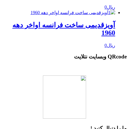
ریال
0
آویزقدیمی ساخت فرانسه اواخر دهه
1960
ریال
0
QRcode وبسایت نتلایت
ما را دنبال کنید !