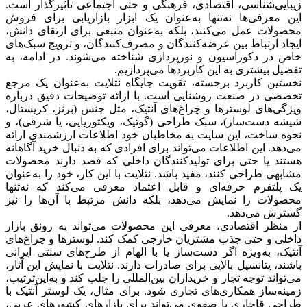
زیبایی‌شناسی، اقتصادی، فرهنگی و حتی اجتماعی تأثیرگذار است.
این معرفی‌ها نه‌تنها به‌عنوان یک ابزار بازاریابی برای فروش
محصولات عمل می‌کنند، بلکه به‌عنوان منبعی برای ارتقای دانش،
ایجاد ارتباط بین عرضه‌کنندگان و مصرف‌کنندگان، و ترویج سبک‌های
خاص در دکوراسیون و نورپردازی شناخته می‌شوند. در ادامه، به
تفصیل بیشتری به این کاربردها می‌پردازیم.
نخستین کاربرد برجسته، تقویت جایگاه نتلایت به‌عنوان یک مرجع
تخصصی در صنعت روشنایی است. با ارائه توضیحات دقیق درباره
ویژگی‌های لوسترها و چراغ‌های آنتیک، مثل جنس (برنز، کریستال،
شیشه دست‌ساز)، سبک طراحی (گوتیک، ویکتوریایی، یا شرقی)، و
نحوه ساخت، این سایت به مخاطبان خود اطلاعات ارزشمندی ارائه
می‌دهد. این اطلاعات می‌تواند برای افرادی که به دنبال خرید آگاهانه
هستند یا حتی برای تولیدکنندگان داخلی که قصد دارند محصولات
مشابهی طراحی کنند، مفید باشد. نتلایت با این کار، خود را به‌عنوان
یک پلتفرم حرفه‌ای و قابل اعتماد معرفی می‌کند که نه‌تنها
محصولات را نمایش می‌دهد، بلکه دانش مرتبط با آن‌ها را نیز
گسترش می‌دهد.
از منظر اقتصادی، معرفی این محصولات می‌تواند به رونق بازار
داخلی و حتی جذب مشتریان خارجی کمک کند. لوسترها و چراغ‌های
آنتیک، به‌ویژه اگر دست‌ساز یا با الهام از طرح‌های سنتی ایرانی
باشند، پتانسیل بالایی برای صادرات دارند. نتلایت با نمایش این آثار،
می‌تواند توجه تجار و خریداران بین‌المللی را جلب کند و به‌این‌ترتیب،
زمینه‌ساز همکاری‌های تجاری شود. برای مثال، یک لوستر آنتیک با
طراحی قاجاری یا صفوی می‌تواند برای بازارهای کشورهای عربی،