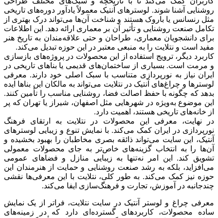
کاربران کمک می‌کند تا با تاریخچه و سبک‌های مختلف طراحی
روشنایی آشنا شوند. لوسترهای آنتیک معمولاً یادآور دوره‌های تاریخی
مثل رنسانس یا باروک هستند و شناخت آن‌ها می‌تواند درک بهتری از
تکامل صنعت روشنایی و تأثیر آن بر معماری ارائه دهد. این اطلاعات
برای دانشجویان معماری، طراحان و حتی علاقه‌مندان به تاریخ هنر
مفید است و نتلایت را به منبعی معتبر در این حوزه تبدیل می‌کند.
کاربرد دیگر، ترویج استفاده از این محصولات در پروژه‌های بازسازی
و مرمت است. بسیاری از ساختمان‌های قدیمی یا بناهای تاریخی در
ایران نیاز به نورپردازی متناسب با سبک اصلی خود دارند. معرفی
لوسترها و چراغ‌های آنتیک در نتلایت می‌تواند به مالکان این بناها ایده
بدهد که چگونه با حفظ اصالت فضا، روشنایی مناسب را تأمین کنند.
این موضوع به‌ویژه در شهرهایی مثل اصفهان، شیراز یا تهران که پر
از خانه‌های تاریخی هستند، اهمیت دارد.
در نهایت، معرفی این محصولات در نتلایت به ارتقای فرهنگ
نورپردازی در ایران کمک می‌کند. با نمایش تنوع و زیبایی لوسترهای
آنتیک، این سایت می‌تواند ذائقه بصری مخاطبان را بهبود بخشیده و
آن‌ها را به انتخاب گزینه‌های خاص‌تر به جای محصولات معمولی
تشویق کند. این امر نه‌تنها به زیبایی منازل و فضاهای عمومی
می‌افزاید، بلکه به رشد صنعت روشنایی و حمایت از هنرمندان این
حوزه نیز کمک می‌کند. به طور کلی، نتلایت با این معرفی‌ها نقشی
چندجانبه در آموزش، تجارت و فرهنگ‌سازی ایفا می‌کند.
معرفی چراغ و لوستر آنتیک در سایت نتلایت، فراتر از یک نمایش
ساده محصولات، کاربردهای گسترده‌ای دارد که در زمینه‌های