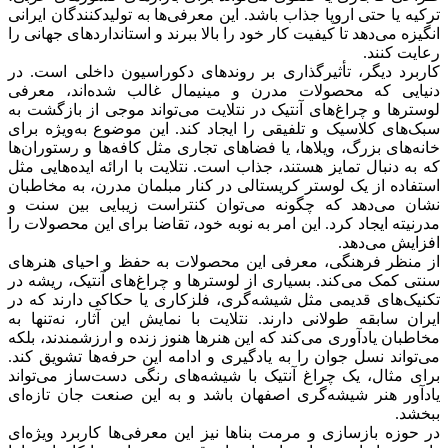
ترکیه یا حتی اروپا جذاب باشد. این معرفی‌ها به تولیدکنندگان ایرانی
انگیزه می‌دهد تا کیفیت کار خود را بالا ببرند و استانداردهای جهانی را
رعایت کنند.
کاربرد دیگر، تأثیرگذاری بر روندهای دکوراسیون داخلی است. در
دنیایی که محصولات مدرن و مینیمال غالب شده‌اند، معرفی
لوسترها و چراغ‌های آنتیک در نتلایت می‌تواند موجی از بازگشت به
سبک‌های کلاسیک و تلفیقی را ایجاد کند. این موضوع به‌ویژه برای
خانه‌های بزرگ، ویلاها، یا فضاهای تجاری مثل کافه‌ها و رستوران‌ها
که به دنبال تمایز هستند، جذاب است. نتلایت با ارائه ایده‌هایی مثل
استفاده از یک لوستر کریستالی در کنار مبلمان مدرن، به مخاطبان
نشان می‌دهد که چگونه می‌توان کنتراست زیبایی بین سنت و
مدرنیته ایجاد کرد. این امر به نوبه خود، تقاضا برای این محصولات را
افزایش می‌دهد.
از منظر فرهنگی، معرفی این محصولات به حفظ و احیای هنرهای
سنتی کمک می‌کند. بسیاری از لوسترها و چراغ‌های آنتیک، ریشه در
تکنیک‌های قدیمی مثل شیشه‌گری، فلزکاری یا حکاکی دارند که در
ایران سابقه طولانی دارند. نتلایت با نمایش این آثار، نه‌تنها به
مخاطبان یادآوری می‌کند که این هنرها هنوز زنده و ارزشمندند، بلکه
می‌تواند نسل جوان را به یادگیری و ادامه این حرفه‌ها تشویق کند.
برای مثال، یک چراغ آنتیک با شیشه‌های رنگی دست‌ساز می‌تواند
یادآور هنر شیشه‌گری اصفهان باشد و به این صنعت جان تازه‌ای
ببخشد.
در حوزه بازسازی و مرمت بناها نیز این معرفی‌ها کاربرد ویژه‌ای