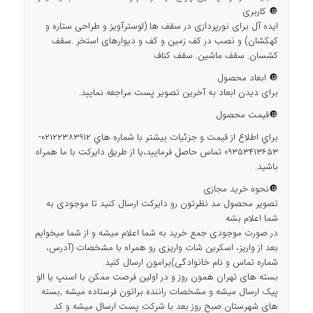
🔘 کاربری
ایده آل برای نورپردازی در سقف ها (لوسترآویز و طراحی ستاره و
کهکشان) و نصب در کف زمین و کف و دیوارهای استخر .سقف
کشسان. سقف ماشین. سقف کناف
🔘 ابعاد محصول
برای دیدن ابعاد به آخرین تصویر پست مراجعه نمایید.
🔘قیمت محصول
براي اطلاع از قيمت و جزئيات بيشتر با شماره هاي 02122383912-
09353413653 تماس حاصل فرماييد،يا از طريق دايركت با ما همراه
باشيد.
🔘نحوه خرید مجازی
تصویر محصول مد نظرتون رو دایرکت ارسال کنید تا موجودی به
شما اعلام بشه
در صورت موجودی جمع خرید به شما اعلام میشه و از شما میخوایم
بعد از واریز، اسکرین شات واریزی رو همراه با مشخصات (آدرس،
شماره تماس و نام خانوادگی)برامون ارسال کنید.
بسته های تهران همون روز و در اولین فرصت ممکن با اسنپ یا الو
پیک ارسال میشه و مشخصات راننده براتون فرستاده میشه ,بسته
های شهرستان صبح روز بعد با شرکت پست ارسال میشه و کد