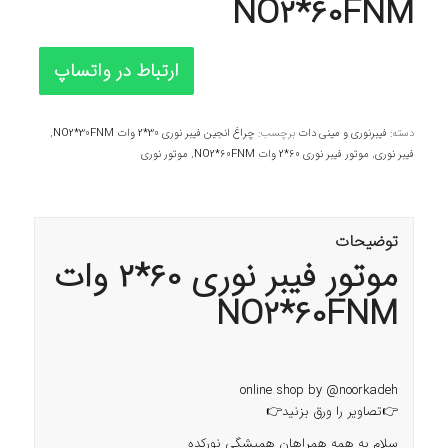
NO2*60FNM
ارتباط در واتساپ
دسته:
فیبرنوری و مینی دات
برچسب:
چراغ انجین فیبر نوری 30*2 وات NO2*30FNM
,
فیبر نوری
,
موتور فیبر نوری 60*2 وات NO2*60FNM
,
موتور نوری
توضیحات
موتور فیبر نوری 60*2 وات
NO2*60FNM
online shop by
@noorkadeh
👉تصاویر را ورق بزنید👉
سلام به همه همراهان همیشگی نورکده