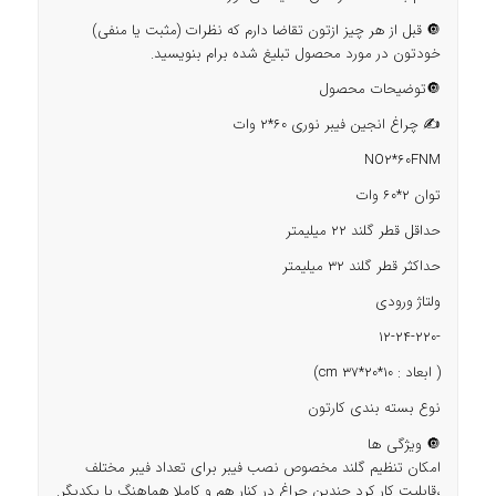
🔘 قبل از هر چیز ازتون تقاضا دارم که نظرات (مثبت یا منفی)
خودتون در مورد محصول تبلیغ شده برام بنویسید.
🔘توضیحات محصول
✍️ چراغ انجین فیبر نوری 60*2 وات
NO2*60FNM
توان 2*60 وات
حداقل قطر گلند 22 میلیمتر
حداکثر قطر گلند 32 میلیمتر
ولتاژ ورودی
-12-24-220
( ابعاد : cm 37*20*10)
نوع بسته بندی کارتون
🔘 ویژگی ها
امکان تنظیم گلند مخصوص نصب فیبر برای تعداد فیبر مختلف
،قابلیت کار کرد چندین چراغ در کنار هم و کاملا هماهنگ با یکدیگر.