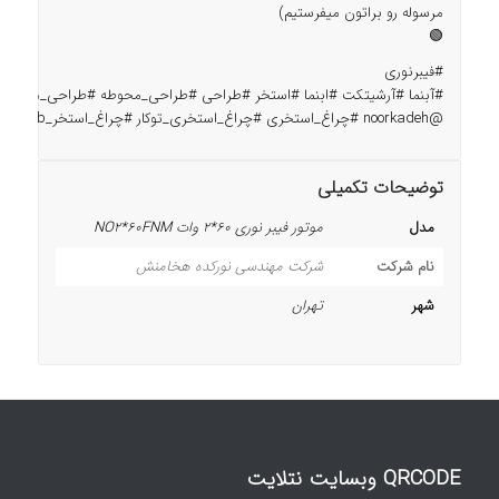
مرسوله رو براتون میفرستیم)
🟢
#فیبرنوری
#آبنما
#آرشیتکت
#ابنما
#استخر
#طراحی
#طراحی_محوطه
#طراحی_معماری
@noorkadeh
#چراغ_استخری
#چراغ_استخری_توکار
#چراغ_استخر_rgb
#چرا
توضیحات تکمیلی
مدل
موتور فیبر نوری 60*2 وات NO2*60FNM
نام شرکت
شرکت مهندسی نورکده هخامنش
شهر
تهران
QRCODE وبسایت نتلایت