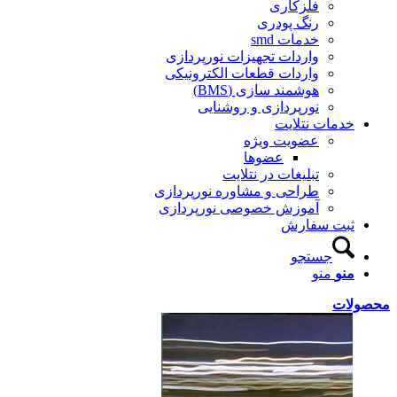
فلزکاری
رنگ پودری
خدمات smd
واردات تجهیزات نورپردازی
واردات قطعات الکترونیکی
هوشمند سازی (BMS)
نورپردازی و روشنایی
خدمات نتلایت
عضویت ویژه
عضوها
تبلیغات در نتلایت
طراحی و مشاوره نورپردازی
آموزش خصوصی نورپردازی
ثبت سفارش
جستجو
منو
منو
محصولات