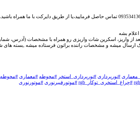
اعلام بشه
د از واریز، اسکرین شات واریزی رو همراه با مشخصات (آدرس، شماره
پیک ارسال میشه و مشخصات راننده براتون فرستاده میشه ,بسته های
معماری
#نورپردازی
#نورپردازی_استخر
#محوطه
#معماری
#محوطه_
#چراغ_استخری_توکار_rgb
#موتورفیبرنوری
#موتورنوری