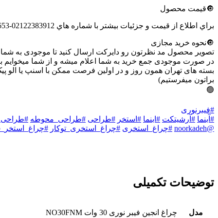
🔘قیمت محصول
براي اطلاع از قيمت و جزئيات بيشتر با شماره هاي 02122383912-09353413653 تماس حاصل فرماييد،يا از طريق دايركت با ما همراه باشيد.
🔘نحوه خرید مجازی
تصویر محصول مد نظرتون رو دایرکت ارسال کنید تا موجودی به شما 
در صورت موجودی جمع خرید به شما اعلام میشه و از شما میخوایم بع
بسته های تهران همون روز و در اولین فرصت ممکن با اسنپ یا الو 
براتون میفرستیم)
🟢
#فیبرنوری
#آبنما
#آرشیتکت
#ابنما
#استخر
#طراحی
#طراحی_محوطه
#طراحی_
@noorkadeh
#چراغ_استخری
#چراغ_استخری_توکار
#چراغ_استخر_rgb
توضیحات تکمیلی
مدل
چراغ انجین فیبر نوری 30 وات NO30FNM