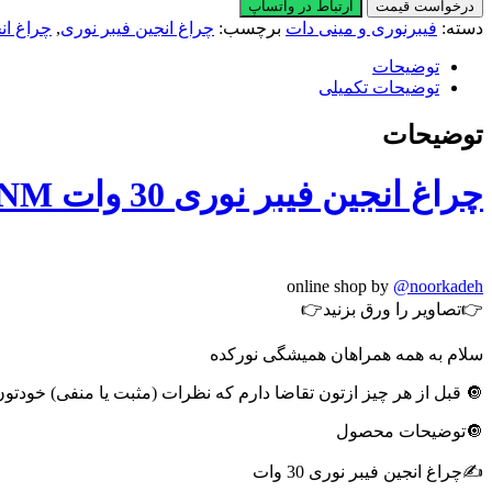
انجین
درخواست قیمت
ارتباط در واتساپ
فیبر
دسته:
فیبرنوری و مینی دات
برچسب:
چراغ انجین فیبر نوری
,
چراغ انجین ف
نوری
30
توضیحات
وات
توضیحات تکمیلی
NO30FNM
عدد
توضیحات
چراغ انجین فیبر نوری 30 وات NO30FNM
online shop by
@noorkadeh
👉تصاویر را ورق بزنید👉
سلام به همه همراهان همیشگی نورکده
🔘 قبل از هر چیز ازتون تقاضا دارم که نظرات (مثبت یا منفی) خودتون
🔘توضیحات محصول
✍️چراغ انجین فیبر نوری 30 وات