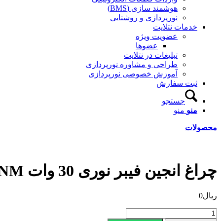
هوشمند سازی (BMS)
نورپردازی و روشنایی
خدمات نتلایت
عضویت ویژه
عضوها
تبلیغات در نتلایت
طراحی و مشاوره نورپردازی
آموزش خصوصی نورپردازی
ثبت سفارش
جستجو
منو
منو
محصولات
چراغ انجین فیبر نوری 30 وات NO30FNM
ریال
0
چراغ