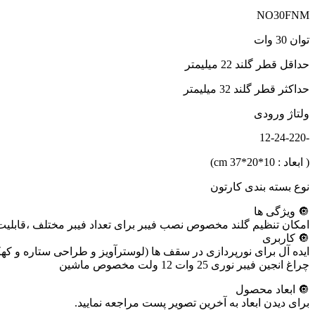
NO30FNM
توان 30 وات
حداقل قطر گلند 22 میلیمتر
حداکثر قطر گلند 32 میلیمتر
ولتاژ ورودی
-12-24-220
( ابعاد : cm 37*20*10)
نوع بسته بندی کارتون
🔘 ویژگی ها
امکان تنظیم گلند مخصوص نصب فیبر برای تعداد فیبر مختلف ،قابلیت کا
🔘 کاربری
ایده آل برای نورپردازی در سقف ها (لوسترآویز و طراحی ستاره 
چراغ انجین فیبر نوری 25 وات 12 ولت مخصوص ماشین
🔘 ابعاد محصول
برای دیدن ابعاد به آخرین تصویر پست مراجعه نمایید.