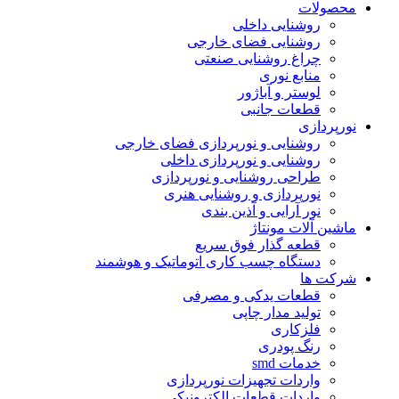
محصولات
روشنایی داخلی
روشنایی فضای خارجی
چراغ روشنایی صنعتی
منابع نوری
لوستر و آباژور
قطعات جانبی
نورپردازی
روشنایی و نورپردازی فضای خارجی
روشنایی و نورپردازی داخلی
طراحی روشنایی و نورپردازی
نورپردازی و روشنایی هنری
نور آرایی و آذین بندی
ماشین آلات مونتاژ
قطعه گذار فوق سریع
دستگاه چسب کاری اتوماتیک و هوشمند
شرکت ها
قطعات یدکی و مصرفی
تولید مدار چاپی
فلزکاری
رنگ پودری
خدمات smd
واردات تجهیزات نورپردازی
واردات قطعات الکترونیکی