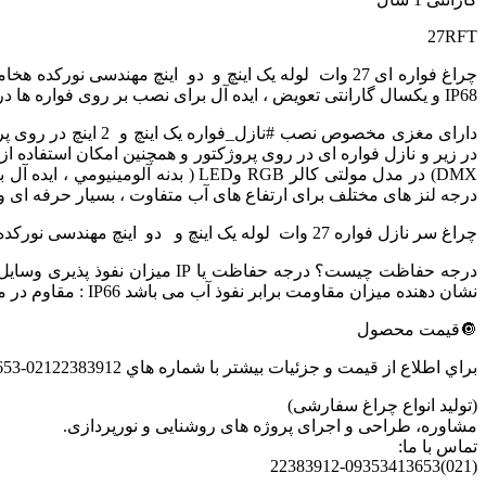
27RFT
IP68 و یکسال گارانتی تعویض ، ایده آل برای نصب بر روی فواره ها در باغ ها ؛ تالار ها ، میادین ، ویلا ها و نورپردازی های محیطی و شهری میباشد.
در زیر و نازل فواره ای در روی پروژکتور و همچنین امکان استفاده از س
درجه لنز های مختلف برای ارتفاع های آب متفاوت ، بسیار حرفه ای و
چراغ سر نازل فواره 27 وات لوله یک اینچ و دو اینچ مهندسی نورکده هخامنش
نشان دهنده میزان مقاومت برابر نفوذ آب می باشد IP66 : مقاوم در مقابل ریزش پر فشار آب IP67 : غوطه ور در آب IP68 : غوطه ور در آب تحت فشار درجه حفاظت کلیه چراغهای استخری و آبنما : IP68
🔘قیمت محصول
(تولید انواع چراغ سفارشی)
مشاوره، طراحی و اجرای پروژه های روشنایی و نورپردازی.
تماس با ما:
(021)22383912-09353413653