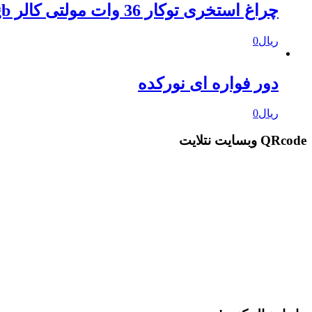
چراغ استخری توکار 36 وات مولتی کالر rgb
ریال
0
دور فواره ای نورکده
ریال
0
QRcode وبسایت نتلایت