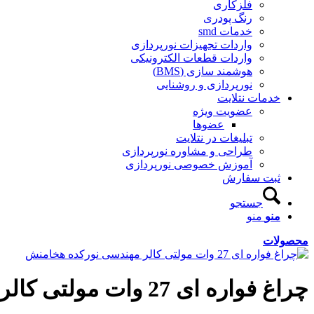
فلزکاری
رنگ پودری
خدمات smd
واردات تجهیزات نورپردازی
واردات قطعات الکترونیکی
هوشمند سازی (BMS)
نورپردازی و روشنایی
خدمات نتلایت
عضویت ویژه
عضوها
تبلیغات در نتلایت
طراحی و مشاوره نورپردازی
آموزش خصوصی نورپردازی
ثبت سفارش
جستجو
منو
منو
محصولات
چراغ فواره ای 27 وات مولتی کالر مهندسی نورکده هخامنش