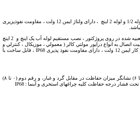
چراغ فواره ای 27 وات لوله یک اینچ و دو اینچ مهندسی نورکده هخامنش این #چراغ_دور_لوله_فواره ای با قابلیت نصب مستقیم بر روی لوله 1/2 و لوله 2 اینچ ، دارای ولتاژ ایمن 12 ولت ، مقاومت نفوذپزیری
دارای مغزی مخصوص نصب #نازل_فواره یک اینچ و 2 اینچ در روی پروژکتور ، قابل استفاده بدون نازل فواره بواسطه استفاده از اتصالات تعبیه شده در روی پروژکتور ، نصب مستقیم لوله آب یک اینچ و 2 اینچ
يت اتصال به انواع درايور مولتي كالر ( معمولي ، موزيكال ، كنترلي و
DMX) در مدل مولتی کالر RGB وLED ( بدنه آلومينيومي ، ايده آل براي فواره ها در #آبنماها ، #استخرها ، پارکها ، باغها و میدان ها ، ولتاژ كار ایمن 12 ولت ، دارای مقاومت نفوذ پذیری IP68 ، قابل ساخت با
درجه حفاظت چیست؟ درجه حفاظت یا IP میزان نفوذ پذیری وسایل الکترونیکى در مقابل عوامل خارجی را مشخص میکند، رقم اول (۰ تا ۶) نشانگر میزان حفاظت در مقابل گرد و غبار، و رقم دوم (۰ تا ۸)