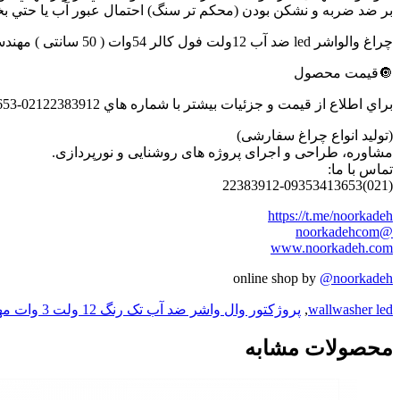
بر ضد ضربه و نشكن بودن (محكم تر سنگ) احتمال عبور آب يا حتي بخ
چراغ والواشر led ضد آب 12ولت فول کالر 54وات ( 50 سانتی ) مهندسی نورکده هخامنش
🔘قیمت محصول
(تولید انواع چراغ سفارشی)
مشاوره، طراحی و اجرای پروژه های روشنایی و نورپردازی.
تماس با ما:
(021)22383912-09353413653
https://t.me/noorkadeh
@noorkadehcom
www.noorkadeh.com
online shop by
@noorkadeh
wallwasher led
,
پروژکتور وال واشر ضد آب تک رنگ 12 ولت 3 وات مهندسی نورکده هخامنش
محصولات مشابه