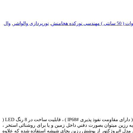
,
نورپردازی والواشر
,
وال
بدنه و پایه آلومينيومي اختصاصي ، قابل استفاده در ديواره استخرها ، زیر #فواره و #آبنما و نمای ساختمانها ، آببندي شده بوسيله دو لايه رزين ( دارای مقاومت نفوذ پذیری #IP68 ) ، قابلیت ساخت در 8 رنگ LED (
لايه رزين ميتوان بصورت دفني داخل زمين و یا برای روشنائی استخر ،
 اين مدل #پروژكتور از پوشش رزين بجاي شيشه استفاده شده كه علاوه