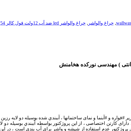
wallwas
,
چراغ والواشر
,
چراغ والواشر led ضد آب 12ولت فول کالر 54وات ( 50 سانتی ) مهندسی نورکده هخامنش
) ، دارای کارتن اختصاصی ، از اين پروژكتور بواسطه آببندي بوسيله دو 
ي اين پروژكتور عدم استفاده از شيشه و واشر براي آب بندي است ، در