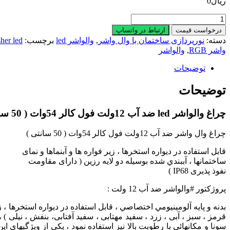
ریال
0
چراغ
والواشر
درخواست قیمت
ارتباط در واتساپ
led
دسته:
نورپردازی ساختمان با وال واشر
,
والواشر led
برچسب:
her led
ضد
واشر RGB
,
والواشر
آب
12ولت
توضیحات
فول
کالر
توضیحات
54وات
(
چراغ والواشر led ضد آب 12ولت فول کالر 54وات ( 50 سانتی ) مهندسی نورکده هخامنش
50
سانتی
)
چراغ وال واشر ضد آب 12ولت فول کالر 54وات ( 50 سانتی )
مهندسی
قابل استفاده در ديواره استخرها ، زیر فواره ها و آبنماها و نمای
نورکده
ساختمانها ، آببندي شده بوسيله دو لايه رزين ( دارای مقاومت
هخامنش
نفوذ پذیری IP68 )
عدد
پروژكتور #والواشر ضد آب 12 ولت :
قرمز ، سبز ، آبی ، زرد ، سفید مهتابی ، سفید آفتابی، بنفش ، نیلی 
سونا و مکانهائی با رطوبت بالا نيز استفاده نمود ، يكي از ويژگيها