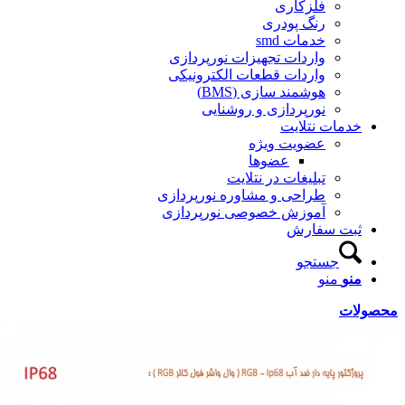
فلزکاری
رنگ پودری
خدمات smd
واردات تجهیزات نورپردازی
واردات قطعات الکترونیکی
هوشمند سازی (BMS)
نورپردازی و روشنایی
خدمات نتلایت
عضویت ویژه
عضوها
تبلیغات در نتلایت
طراحی و مشاوره نورپردازی
آموزش خصوصی نورپردازی
ثبت سفارش
جستجو
منو
منو
محصولات