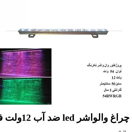
چراغ والواشر led ضد آب 12ولت فول کالر 54وات ( 50 سانتی ) مهندسی نورکده هخامنش