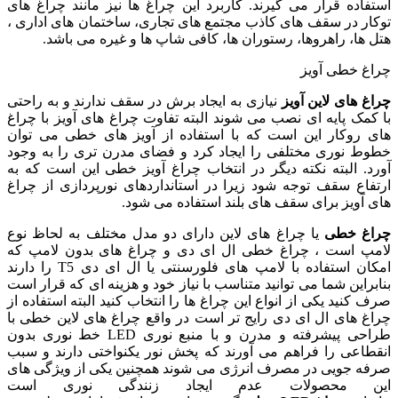
استفاده قرار می گیرند. کاربرد این چراغ ها نیز مانند چراغ های
توکار در سقف های کاذب مجتمع های تجاری، ساختمان های اداری ،
هتل ها، راهروها، رستوران ها، کافی شاپ ها و غیره می باشد.
چراغ خطی آویز
چراغ های لاین آویز
نیازی به ایجاد برش در سقف ندارند و به راحتی
با کمک پایه ای نصب می شوند البته تفاوت چراغ های آویز با چراغ
های روکار این است که با استفاده از آویز های خطی می توان
خطوط نوری مختلفی را ایجاد کرد و فضای مدرن تری را به وجود
آورد. البته نکته دیگر در انتخاب چراغ آویز خطی این است که به
ارتفاع سقف توجه شود زیرا در استانداردهای نورپردازی از چراغ
های آویز برای سقف های بلند استفاده می شود.
چراغ خطی
یا چراغ های لاین دارای دو مدل مختلف به لحاظ نوع
لامپ است ، چراغ خطی ال ای دی و چراغ های بدون لامپ که
امکان استفاده با لامپ های فلورسنتی یا ال ای دی T5 را دارند
بنابراین شما می توانید متناسب با نیاز خود و هزینه ای که قرار است
صرف کنید یکی از انواع این چراغ ها را انتخاب کنید البته استفاده از
چراغ های ال ای دی رایج تر است در واقع چراغ های لاین خطی با
طراحی پیشرفته و مدرن و با منبع نوری LED خط نوری بدون
انقطاعی را فراهم می آورند که پخش نور یکنواختی دارند و سبب
صرفه جویی در مصرف انرژی می شوند همچنین یکی از ویژگی های
این محصولات عدم ایجاد زنندگی نوری است