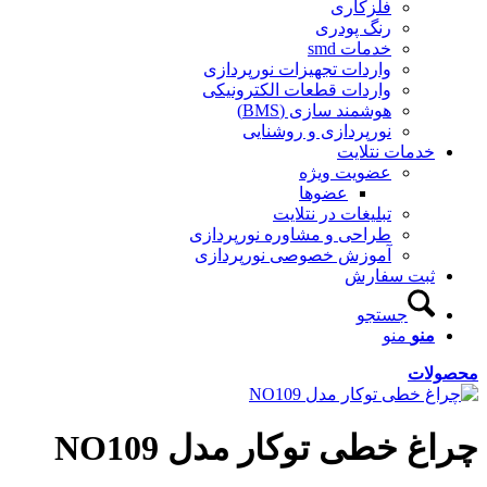
فلزکاری
رنگ پودری
خدمات smd
واردات تجهیزات نورپردازی
واردات قطعات الکترونیکی
هوشمند سازی (BMS)
نورپردازی و روشنایی
خدمات نتلایت
عضویت ویژه
عضوها
تبلیغات در نتلایت
طراحی و مشاوره نورپردازی
آموزش خصوصی نورپردازی
ثبت سفارش
جستجو
منو
منو
محصولات
چراغ خطی توکار مدل NO109