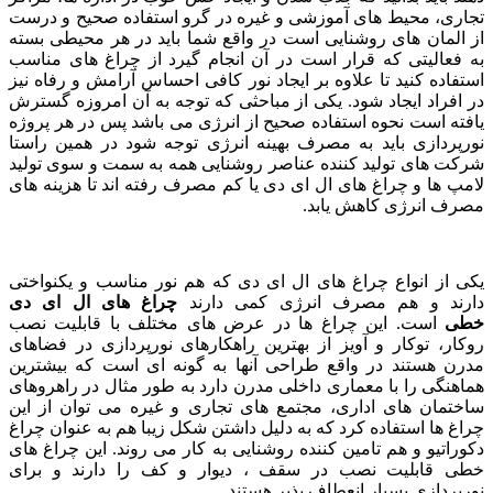
تجاری، محیط های آموزشی و غیره در گرو استفاده صحیح و درست
از المان های روشنایی است در واقع شما باید در هر محیطی بسته
به فعالیتی که قرار است در آن انجام گیرد از چراغ های مناسب
استفاده کنید تا علاوه بر ایجاد نور کافی احساس آرامش و رفاه نیز
در افراد ایجاد شود. یکی از مباحثی که توجه به آن امروزه گسترش
یافته است نحوه استفاده صحیح از انرژی می باشد پس در هر پروژه
نورپردازی باید به مصرف بهینه انرژی توجه شود در همین راستا
شرکت های تولید کننده عناصر روشنایی همه به سمت و سوی تولید
لامپ ها و چراغ های ال ای دی یا کم مصرف رفته اند تا هزینه های
مصرف انرژی کاهش یابد.
یکی از انواع چراغ های ال ای دی که هم نور مناسب و یکنواختی
دارند و هم مصرف انرژی کمی دارند
چراغ های ال ای دی
خطی
است. این چراغ ها در عرض های مختلف با قابلیت نصب
روکار، توکار و آویز از بهترین راهکارهای نورپردازی در فضاهای
مدرن هستند در واقع طراحی آنها به گونه ای است که بیشترین
هماهنگی را با معماری داخلی مدرن دارد به طور مثال در راهروهای
ساختمان های اداری، مجتمع های تجاری و غیره می توان از این
چراغ ها استفاده کرد که به دلیل داشتن شکل زیبا هم به عنوان چراغ
دکوراتیو و هم تامین کننده روشنایی به کار می روند. این چراغ های
خطی قابلیت نصب در سقف ، دیوار و کف را دارند و برای
نورپردازی بسیار انعطاف پذیر هستند.