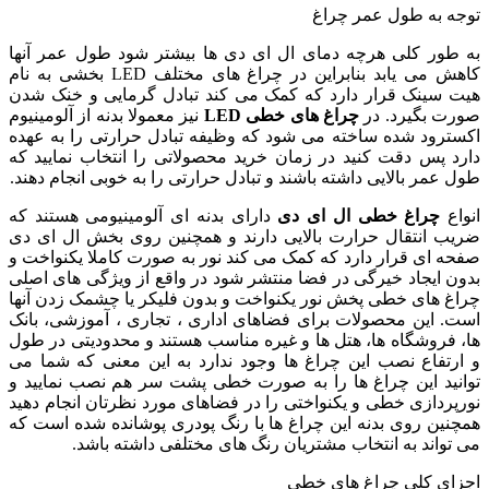
توجه به طول عمر چراغ
به طور کلی هرچه دمای ال ای دی ها بیشتر شود طول عمر آنها
کاهش می یابد بنابراین در چراغ های مختلف LED بخشی به نام
هیت سینک قرار دارد که کمک می کند تبادل گرمایی و خنک شدن
صورت بگیرد. در
چراغ های خطی
LED
نیز معمولا بدنه از آلومینیوم
اکسترود شده ساخته می شود که وظیفه تبادل حرارتی را به عهده
دارد پس دقت کنید در زمان خرید محصولاتی را انتخاب نمایید که
طول عمر بالایی داشته باشند و تبادل حرارتی را به خوبی انجام دهند.
انواع
چراغ خطی
ال ای دی
دارای بدنه ای آلومینیومی هستند که
ضریب انتقال حرارت بالایی دارند و همچنین روی بخش ال ای دی
صفحه ای قرار دارد که کمک می کند نور به صورت کاملا یکنواخت و
بدون ایجاد خیرگی در فضا منتشر شود در واقع از ویژگی های اصلی
چراغ های خطی پخش نور یکنواخت و بدون فلیکر یا چشمک زدن آنها
است. این محصولات برای فضاهای اداری ، تجاری ، آموزشی، بانک
ها، فروشگاه ها، هتل ها و غیره مناسب هستند و محدودیتی در طول
و ارتفاع نصب این چراغ ها وجود ندارد به این معنی که شما می
توانید این چراغ ها را به صورت خطی پشت سر هم نصب نمایید و
نورپردازی خطی و یکنواختی را در فضاهای مورد نظرتان انجام دهید
همچنین روی بدنه این چراغ ها با رنگ پودری پوشانده شده است که
می تواند به انتخاب مشتریان رنگ های مختلفی داشته باشد.
اجزای کلی چراغ های خطی