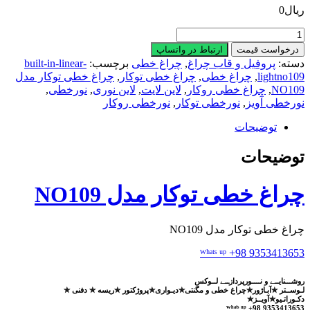
ریال
0
چراغ
خطی
درخواست قیمت
ارتباط در واتساپ
توکار
دسته:
پروفیل و قاب چراغ
,
چراغ خطی
برچسب:
built-in-linear-
مدل
lightno109
,
چراغ خطی
,
چراغ خطی توکار
,
چراغ خطی توکار مدل
NO109
NO109
,
چراغ خطی روکار
,
لاین لایت
,
لاین نوری
,
نورخطی
,
عدد
نورخطی آویز
,
نورخطی توکار
,
نورخطی روکار
توضیحات
توضیحات
چراغ خطی توکار مدل NO109
چراغ خطی توکار مدل NO109
ᵂʰᵃᵗˢ ᵘᵖ +98 9353413653
روشـــنایــے و نــــورپردازــے لــوکس
لـوســتر ✯آبـاژور✯چراغ خطی و مگنتی✯دیـواری✯پروژکتور ✯ریسه ✯ دفنی ✯
دکـوراتـیو✯آویــز✯
ᵂʰᵃᵗˢ ᵘᵖ +98 9353413653