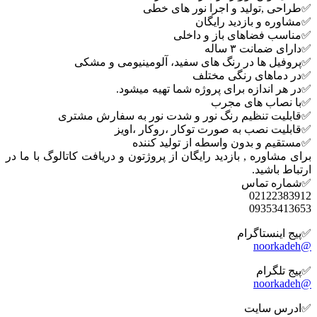
✅طراحی ,تولید و اجرا نور های خطی
✅مشاوره و بازدید رایگان
✅مناسب فضاهای باز و داخلی
✅دارای ضمانت ۳ ساله
✅پروفیل ها در رنگ های سفید، آلومینیومی و مشکی
✅در دماهای رنگی مختلف
✅در هر اندازه برای پروژه شما تهیه میشود.
✅با نصاب های مجرب
✅قابلیت تنظیم رنگ نور و شدت نور به سفارش مشتری
✅قابلیت نصب به صورت توکار ،روکار ،اویز
✅مستقیم و بدون واسطه از تولید کننده
برای مشاوره , بازدید رایگان از پروژتون و دریافت کاتالوگ با ما در
ارتباط باشید.
✅شماره تماس
02122383912
09353413653
✅پیج اینستاگرام
@noorkadeh
✅پیج تلگرام
@noorkadeh
✅ادرس سایت