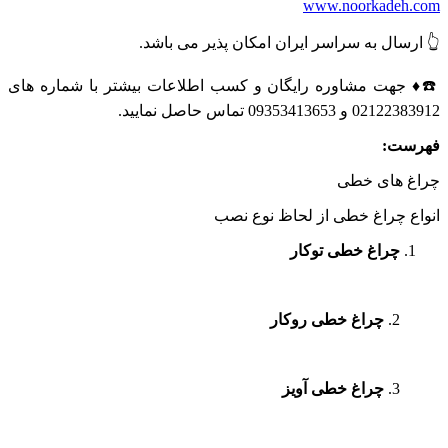
www.noorkadeh.com
👆 ارسال به سراسر ایران امکان پذیر می باشد.
☎️♦️ جهت مشاوره رایگان و کسب اطلاعات بیشتر با شماره های
02122383912 و 09353413653 تماس حاصل نمایید.
فهرست:
چراغ های خطی
انواع چراغ خطی از لحاظ نوع نصب
چراغ خطی توکار
2.
چراغ خطی روکار
3.
چراغ خطی آویز