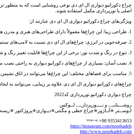
چراغ دکوراتیو دیواری ال ای دی نوعی روشنایی است که به منظور تزئی
اصلی یا نورپردازی مکمل استفاده شوند.
ویژگی‌های چراغ دکوراتیو دیواری ال ای دی عبارتند از:
1. طراحی زیبا: این چراغ‌ها معمولاً دارای طراحی‌های هنری و مدرن هستند که می‌توانند به زیبایی فضا کمک کنند.
2. صرفه‌جویی در انرژی: چراغ‌های ال ای دی نسبت به لامپ‌های سنتی مصرف کمتری دارند و عمر طولانی‌تری نیز دارند.
3. تنوع در رنگ و شدت نور: برخی از این چراغ‌ها قابلیت تغییر رنگ و شدت نور را دارند که امکان ایجاد جوهای مختلف را فراهم می‌کند.
4. نصب آسان: بسیاری از چراغ‌های دکوراتیو دیواری به راحتی نصب می‌شوند و نیاز به تخصص خاصی ندارند.
5. مناسب برای فضاهای مختلف: این چراغ‌ها می‌توانند در اتاق نشیمن، خواب، راهروها، رستوران‌ها، هتل‌ها و دیگر فضاها استفاده شوند.
چراغ‌های دکوراتیو دیواری ال ای دی علاوه بر زیبایی، می‌توانند به ا
چراغ دیواری دکوراتیو نورپردازی کد2022
روشـــنایــے و نــــورپردازــے لــوکس
لـوســتر ✯آبـاژور✯چراغ خطی و مگنتی✯دیـواری✯پروژکتور ✯ریسه ✯
ᵂʰᵃᵗˢ ᵘᵖ +98 9353413653
https://instagram.com/noorkadeh
http://www.noorkadeh.com