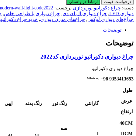
دیواری
درخواست قیمت
ارتباط در واتساپ
دکوراتیو
دسته:
چراغ دکوراتیو نورپردازی
برچسب:
modern-wall-light-code2022
نورپردازی
دیواری LED
,
چراغ دیواری ال ای دی
,
چراغ دیواری با طراحی خاص
,
چ
کد2022
چراغ‌های دیواری لوکس
,
چراغ‌های مدرن دیواری
,
خرید چراغ دکوراتیو 
عدد
توضیحات
توضیحات
چراغ دیواری دکوراتیو نورپردازی کد2022
چراغ دیواری دکوراتیو
ᵂʰᵃᵗˢ ᵘᵖ +98 9353413653
طول
عرض
گارانتی
رنگ نور
رنگ بدنه
ایپی
ارتفاع
40
CM
سه
1
11
CM
44