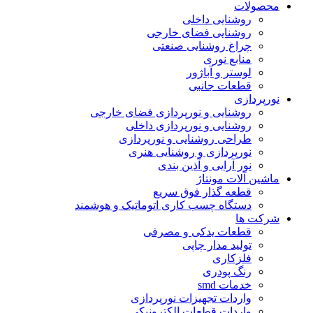
محصولات
روشنایی داخلی
روشنایی فضای خارجی
چراغ روشنایی صنعتی
منابع نوری
لوستر و آباژور
قطعات جانبی
نورپردازی
روشنایی و نورپردازی فضای خارجی
روشنایی و نورپردازی داخلی
طراحی روشنایی و نورپردازی
نورپردازی و روشنایی هنری
نور آرایی و آذین بندی
ماشین آلات مونتاژ
قطعه گذار فوق سریع
دستگاه چسب کاری اتوماتیک و هوشمند
شرکت ها
قطعات یدکی و مصرفی
تولید مدار چاپی
فلزکاری
رنگ پودری
خدمات smd
واردات تجهیزات نورپردازی
واردات قطعات الکترونیکی