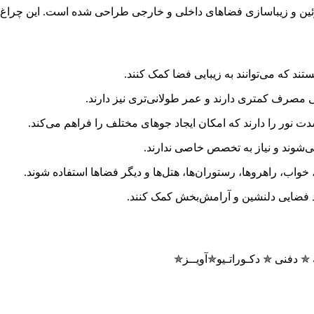
ن و زیباسازی فضاهای داخلی و خارجی طراحی شده است. این چراغ‌ها مع
یجاد فضایی دلنشین و آرامش‌بخش کمک کنند.
 دفنی ✯ دکـوراتـیو✯آویــز✯