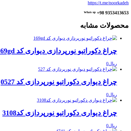
https://t.me/noorkadeh
ᵂʰᵃᵗˢ ᵘᵖ +98 9353413653
محصولات مشابه
چراغ دکوراتیو نورپردازی دیواری کد 169gd
ریال
0
چراغ دیواری دکوراتیو نورپردازی کد 0527
ریال
0
چراغ دیواری دکوراتیو نورپردازی کد3108
ریال
0