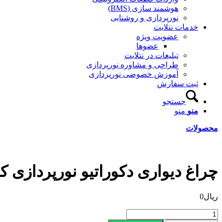
هوشمند سازی (BMS)
نورپردازی و روشنایی
خدمات نتلایت
عضویت ویژه
عضوها
تبلیغات در نتلایت
طراحی و مشاوره نورپردازی
آموزش خصوصی نورپردازی
ثبت سفارش
جستجو
منو
منو
محصولات
چراغ دیواری دکوراتیو نورپردازی کد022
ریال
0
چراغ