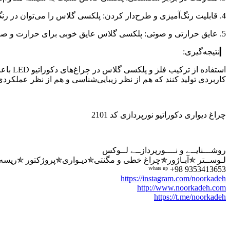
4. قابلیت رنگ‌آمیزی و طرح‌دار کردن: پلکسی گلاس را می‌توان در رنگ‌ها و طرح‌های مختلف تولید کرد، که این امر به تنوع ظاهری چراغ‌ها کمک می‌کند.
5. عایق حرارتی و صوتی: پلکسی گلاس عایق خوبی برای حرارت و صداست، که می‌تواند در برخی موارد مفید باشد.
▎نتیجه‌گیری:
استفاد
کاربردی تولید کنند که هم از نظر زیبایی‌شناسی و هم از نظر عملکردی
چراغ دیواری دکوراتیو نورپردازی کد 2101
روشـــنایــے و نــــورپردازــے لــوکس
لـوســتر ✯آبـاژور✯چراغ خطی و مگنتی✯دیـواری✯پروژکتور ✯ریسه ✯
ᵂʰᵃᵗˢ ᵘᵖ +98 9353413653
https://instagram.com/noorkadeh
http://www.noorkadeh.com
https://t.me/noorkadeh