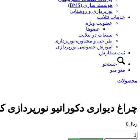
هوشمند سازی (BMS)
نورپردازی و روشنایی
خدمات نتلایت
عضویت ویژه
عضوها
تبلیغات در نتلایت
طراحی و مشاوره نورپردازی
آموزش خصوصی نورپردازی
ثبت سفارش
جستجو
منو
منو
محصولات
چراغ دیواری دکوراتیو نورپردازی کد 101
ریال
0
چراغ