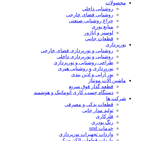
محصولات
روشنایی داخلی
روشنایی فضای خارجی
چراغ روشنایی صنعتی
منابع نوری
لوستر و آباژور
قطعات جانبی
نورپردازی
روشنایی و نورپردازی فضای خارجی
روشنایی و نورپردازی داخلی
طراحی روشنایی و نورپردازی
نورپردازی و روشنایی هنری
نور آرایی و آذین بندی
ماشین آلات مونتاژ
قطعه گذار فوق سریع
دستگاه چسب کاری اتوماتیک و هوشمند
شرکت ها
قطعات یدکی و مصرفی
تولید مدار چاپی
فلزکاری
رنگ پودری
خدمات smd
واردات تجهیزات نورپردازی
واردات قطعات الکترونیکی