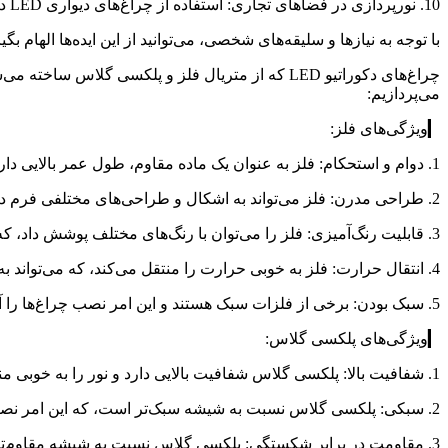
10. نورپردازی در فضاهای تجاری: استفاده از چراغ‌های دیواری LED در فروشگاه‌ها و رستوران‌ها برای جلب توجه مشتریان و ایجاد فضایی مدرن و جذاب.
با توجه به نیازها و سلیقه‌های شخصی، می‌توانید از این ایده‌ها الهام بگ
چراغ‌های دکوراتیو LED که از متریال فلز و پلکسی 
می‌پردازیم:
▎ویژگی‌های فلز:
1. دوام و استحکام: فلز به عنوان یک ماده مقاوم، طول عمر بالایی دارد و در برابر ضربه و آسیب‌های مکانیکی مقاوم است.
2. طراحی مدرن: فلز می‌تواند به اشکال و طراحی‌های مختلفی فرم داده شود و به همین دلیل در چراغ‌های دکوراتیو به کار می‌رود.
3. قابلیت رنگ‌آمیزی: فلز را می‌توان با رنگ‌های مختلف پوشش داد، که این امر به تنوع ظاهری چراغ‌ها کمک می‌کند.
4. انتقال حرارت: فلز به خوبی حرارت را منتقل می‌کند، که می‌تواند به خنک شدن LEDها کمک کند و عمر مفید آن‌ها را افزایش دهد.
5. سبک بودن: برخی از فلزات سبک هستند و این امر نصب چراغ‌ها را آسان‌تر می‌کند.
▎ویژگی‌های پلکسی گلاس:
1. شفافیت بالا: پلکسی گلاس شفافیت بالایی دارد و نور را به خوبی منتقل می‌کند، که باعث ایجاد نور ملایم و یکنواخت می‌شود.
2. سبکی: پلکسی گلاس نسبت به شیشه سبک‌تر است، که این امر نصب و جابجایی آن را آسان‌تر می‌کند.
3. مقاومت در برابر شکستگی: پلکسی گلاس نسبت به شیشه مقاوم‌تر است و کمتر شکسته می‌شود، که این ویژگی برای استفاده در فضاهای عمومی و پر رفت و آمد بسیار مهم است.