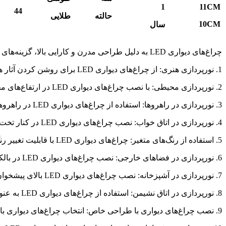
1
11
CM
44
حالته
طلایی
10
CM
سال
چراغ‌های دیواری LED به دلیل طراحی مدرن و کارایی بالا، گزینه‌های مناسبی برای نورپردازی فضاهای مختلف هستند. در ادامه، چند ایده برای استفاده از چراغ‌های دیواری LED آورده شده است:
1. نورپردازی هنری: از چراغ‌های دیواری LED برای روشن کردن آثار هنری یا تابلوها استفاده کنید. این کار می‌تواند جلوه خاصی به آن‌ها ببخشد.
2. نورپردازی محیطی: با نصب چراغ‌های دیواری LED در ارتفاع‌های مختلف، می‌توانید یک نورپردازی محیطی ملایم و دلنشین ایجاد کنید.
3. نورپردازی در راهروها: استفاده از چراغ‌های دیواری LED در راهروها می‌تواند به روشنایی و ایمنی کمک کند و فضایی مدرن به آن ببخشد.
4. نورپردازی در اتاق خواب: نصب چراغ‌های دیواری LED در کنار تخت خواب به عنوان نور مطالعه یا نور ملایم شبانه می‌تواند بسیار کارآمد باشد.
5. استفاده از رنگ‌های متغیر: چراغ‌های دیواری LED با قابلیت تغییر رنگ می‌توانند به شما این امکان را بدهند که با توجه به حال و هوا، رنگ نور را تغییر دهید.
6. نورپردازی در فضاهای خارجی: نصب چراغ‌های دیواری LED در بالکن‌ها یا حیاط‌ها می‌تواند به زیبایی و امنیت فضا کمک کند.
7. نورپردازی در آشپزخانه: نصب چراغ‌های دیواری LED بالای پیشخوان یا جزیره آشپزخانه می‌تواند نور کافی برای پخت و پز فراهم کند.
8. نورپردازی در اتاق نشیمن: استفاده از چراغ‌های دیواری LED به عنوان نور مکمل در اتاق نشیمن می‌تواند فضایی گرم و دلنشین ایجاد کند.
9. نصب چراغ‌های دیواری با طراحی خاص: انتخاب چراغ‌های دیواری با طراحی منحصر به فرد می‌تواند به عنوان یک عنصر دکوری نیز عمل کند.