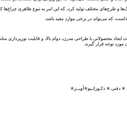
ه از ترکیب فلز و پلکسی گلاس در چراغ‌های دکوراتیو LED باعث ایجاد محصولاتی با طراحی مدرن، دوام ب
 مورد توجه قرار گیرند.
 دفنی ✯ دکـوراتـیو✯آویــز✯