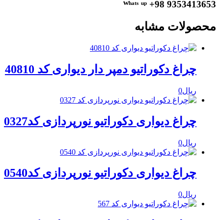
ᵂʰᵃᵗˢ ᵘᵖ +98 9353413653
محصولات مشابه
چراغ دکوراتیو دمپر دار دیواری کد 40810
ریال
0
چراغ دیواری دکوراتیو نورپردازی کد0327
ریال
0
چراغ دیواری دکوراتیو نورپردازی کد0540
ریال
0