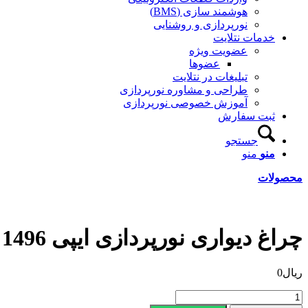
هوشمند سازی (BMS)
نورپردازی و روشنایی
خدمات نتلایت
عضویت ویژه
عضوها
تبلیغات در نتلایت
طراحی و مشاوره نورپردازی
آموزش خصوصی نورپردازی
ثبت سفارش
جستجو
منو
منو
محصولات
چراغ دیواری نورپردازی ایپی 1496
ریال
0
چراغ