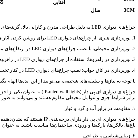
65
آفتابی
3
CM
سال
چراغ‌های دیواری LED به دلیل طراحی مدرن و کارایی بالا، گزینه‌های مناسبی برای نورپردازی فضاهای مختلف هستند. در ادامه، چند ایده برای استفاده از چراغ‌های دیواری LED آورده شده است:
1. نورپردازی هنری: از چراغ‌های دیواری LED برای روشن کردن آثار هنری یا تابلوها استفاده کنید. این کار می‌تواند جلوه خاصی به آن‌ها ببخشد.
2. نورپردازی محیطی: با نصب چراغ‌های دیواری LED در ارتفاع‌های مختلف، می‌توانید یک نورپردازی محیطی ملایم و دلنشین ایجاد کنید.
3. نورپردازی در راهروها: استفاده از چراغ‌های دیواری LED در راهروها می‌تواند به روشنایی و ایمنی کمک کند و فضایی مدرن به آن ببخشد.
4. نورپردازی در اتاق خواب: نصب چراغ‌های دیواری LED در کنار تخت خواب به عنوان نور مطالعه یا نور ملایم شبانه می‌تواند بسیار کارآمد باشد.
با توجه به نیازها و سلیقه‌های شخصی، می‌توانید از این ایده‌ها الهام بگ
چراغ‌های دیواری ای پی دار (
برابر شرایط جوی و عوامل محیطی مقاوم هستند و می‌توانند به طور مو
۱. مقاومت در برابر آب و گرد و غبار
چراغ‌های دیواری ای پی دار د
باغ‌ها، بالکن‌ها، پارک‌ها و ورودی ساختمان‌ها مناسب باشند. به عنوان مثال، چراغ‌هایی با درجه IP65 یا بالاتر می‌توانند در ب
۲. زیبایی‌شناسی و طراحی