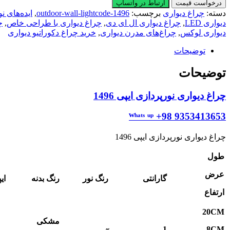
دیواری
درخواست قیمت
ارتباط در واتساپ
نورپردازی
دسته:
چراغ دیواری
برچسب:
outdoor-wall-lightcode-1496
,
ایده‌های ن
ایپی
دیواری LED
,
چراغ دیواری ال ای دی
,
چراغ دیواری با طراحی خاص
,
چ
1496
دیواری لوکس
,
چراغ‌های مدرن دیواری
,
خرید چراغ دکوراتیو دیواری
عدد
توضیحات
توضیحات
چراغ دیواری نورپردازی ایپی 1496
ᵂʰᵃᵗˢ ᵘᵖ +98 9353413653
چراغ دیواری نورپردازی ایپی 1496
طول
عرض
گارانتی
رنگ نور
رنگ بدنه
ای
ارتفاع
20
CM
مشکی
1
8
CM