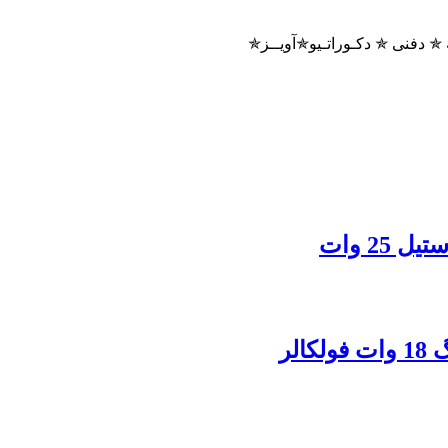
 دفنی ✯ دکـوراتـیو✯آویــز✯
25 وات