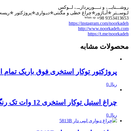
روشـــنایــے و نــــورپردازــے لــوکس
لـوســتر ✯آبـاژور✯چراغ خطی و مگنتی✯دیـواری✯پروژکتور ✯ریسه ✯
ᵂʰᵃᵗˢ ᵘᵖ +98 9353413653
https://instagram.com/noorkadeh
http://www.noorkadeh.com
https://t.me/noorkadeh
محصولات مشابه
پروژکتور توکار استخری فوق باریک تمام استیل 
ریال
0
چراغ استیل توکار استخری 12 وات تک رنگ 18 وات فولکالر
ریال
0