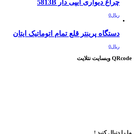
چراغ دیواری ایپی دار 5813B
ریال
0
دستگاه پرینتر قلع تمام اتوماتیک ایتان
ریال
0
QRcode وبسایت نتلایت
ما را دنبال کنید !