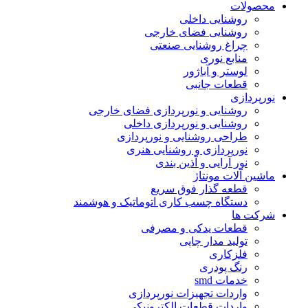
محصولات
روشنایی داخلی
روشنایی فضای خارجی
چراغ روشنایی صنعتی
منابع نوری
لوستر و آباژور
قطعات جانبی
نورپردازی
روشنایی و نورپردازی فضای خارجی
روشنایی و نورپردازی داخلی
طراحی روشنایی و نورپردازی
نورپردازی و روشنایی هنری
نور آرایی و آذین بندی
ماشین آلات مونتاژ
قطعه گذار فوق سریع
دستگاه چسب کاری اتوماتیک و هوشمند
شرکت ها
قطعات یدکی و مصرفی
تولید مدار چاپی
فلزکاری
رنگ پودری
خدمات smd
واردات تجهیزات نورپردازی
واردات قطعات الکترونیکی