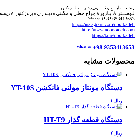
روشـــنایــے و نــــورپردازــے لــوکس
لـوســتر ✯آبـاژور✯چراغ خطی و مگنتی✯دیـواری✯پروژکتور ✯ریسه ✯
ᵂʰᵃᵗˢ ᵘᵖ +98 9353413653
https://instagram.com/noorkadeh
http://www.noorkadeh.com
https://t.me/noorkadeh
ᵂʰᵃᵗˢ ᵘᵖ +98 9353413653
محصولات مشابه
دستگاه مونتاژ مولتی فانکشن YT-10S
ریال
0
دستگاه قطعه گذار HT-T9
ریال
0