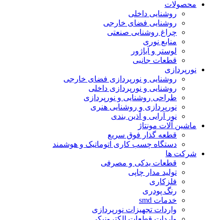
محصولات
روشنایی داخلی
روشنایی فضای خارجی
چراغ روشنایی صنعتی
منابع نوری
لوستر و آباژور
قطعات جانبی
نورپردازی
روشنایی و نورپردازی فضای خارجی
روشنایی و نورپردازی داخلی
طراحی روشنایی و نورپردازی
نورپردازی و روشنایی هنری
نور آرایی و آذین بندی
ماشین آلات مونتاژ
قطعه گذار فوق سریع
دستگاه چسب کاری اتوماتیک و هوشمند
شرکت ها
قطعات یدکی و مصرفی
تولید مدار چاپی
فلزکاری
رنگ پودری
خدمات smd
واردات تجهیزات نورپردازی
واردات قطعات الکترونیکی