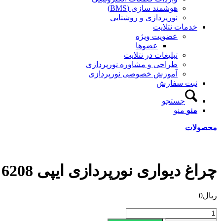
هوشمند سازی (BMS)
نورپردازی و روشنایی
خدمات نتلایت
عضویت ویژه
عضوها
تبلیغات در نتلایت
طراحی و مشاوره نورپردازی
آموزش خصوصی نورپردازی
ثبت سفارش
جستجو
منو
منو
محصولات
چراغ دیواری نورپردازی ایپی 6208
ریال
0
چراغ