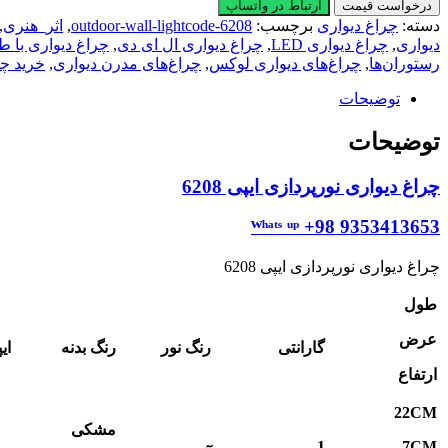
دیواری
درخواست قیمت
ارتباط در واتساپ
نورپردازی
دسته:
چراغ دیواری
برچسب:
outdoor-wall-lightcode-6208
,
اثر_هنری
,
ایپی
دیواری
,
چراغ دیواری LED
,
چراغ دیواری ال ای دی
,
چراغ دیواری با 
6208
رستوران‌ها
,
چراغ‌های دیواری لوکس
,
چراغ‌های مدرن دیواری
,
خرید چر
عدد
توضیحات
توضیحات
چراغ دیواری نورپردازی ایپی 6208
ᵂʰᵃᵗˢ ᵘᵖ +98 9353413653
چراغ دیواری نورپردازی ایپی 6208
طول
عرض
گارانتی
رنگ نور
رنگ بدنه
ای
ارتفاع
22
CM
مشکی
1
7
CM