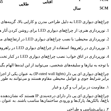
65
آفتابی
طلایی
5
CM
سال
چراغ‌های دیواری LED به دلیل طراحی مدرن و کارایی بالا، گزینه‌های مناسبی برای نورپردازی فضاهای مختلف هستند. در ادامه، چند ایده برای استفاده از چراغ‌های دیواری LED آورده شده است:
1. نورپردازی هنری: از چراغ‌های دیواری LED برای روشن کردن آثار هنری یا تابلوها استفاده کنید. این کار می‌تواند جلوه خاصی به آن‌ها ببخشد.
2. نورپردازی محیطی: با نصب چراغ‌های دیواری LED در ارتفاع‌های مختلف، می‌توانید یک نورپردازی محیطی ملایم و دلنشین ایجاد کنید.
3. نورپردازی در راهروها: استفاده از چراغ‌های دیواری LED در راهروها می‌تواند به روشنایی و ایمنی کمک کند و فضایی مدرن به آن ببخشد.
4. نورپردازی در اتاق خواب: نصب چراغ‌های دیواری LED در کنار تخت خواب به عنوان نور مطالعه یا نور ملایم شبانه می‌تواند بسیار کارآمد باشد.
با توجه به نیازها و سلیقه‌های شخصی، می‌توانید از این ایده‌ها الهام بگ
چراغ‌های دیواری ای پی دار (
برابر شرایط جوی و عوامل محیطی مقاوم هستند و می‌توانند به طور مو
۱. مقاومت در برابر آب و گرد و غبار
چراغ‌های دیواری ای پی دار د
باغ‌ها، بالکن‌ها، پارک‌ها و ورودی ساختمان‌ها مناسب باشند. به عنوان مثال، چراغ‌هایی با درجه IP65 یا بالاتر می‌توانند در ب
۲. زیبایی‌شناسی و طراحی