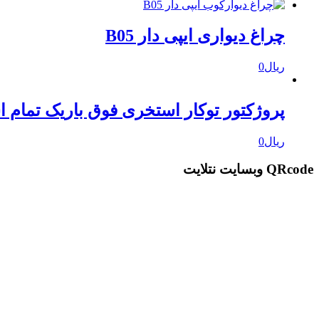
چراغ دیواری ایپی دار B05
ریال
0
پروژکتور توکار استخری فوق باریک تمام استیل 
ریال
0
QRcode وبسایت نتلایت