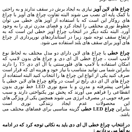
چراغ های لاین آویز
نیازی به ایجاد برش در سقف ندارند و به راحتی
با کمک پایه ای نصب می شوند البته تفاوت چراغ های آویز با چراغ
های روکار این است که با استفاده از آویز های خطی می توان
خطوط نوری مختلفی را ایجاد کرد و فضای مدرن تری را به وجود
آورد. البته نکته دیگر در انتخاب چراغ آویز خطی این است که به
ارتفاع سقف توجه شود زیرا در استانداردهای نورپردازی از چراغ
های آویز برای سقف های بلند استفاده می شود.
چراغ خطی
یا چراغ های لاین دارای دو مدل مختلف به لحاظ نوع
لامپ است ، چراغ خطی ال ای دی و چراغ های بدون لامپ که
امکان استفاده با لامپ های فلورسنتی یا ال ای دی T5 را دارند
بنابراین شما می توانید متناسب با نیاز خود و هزینه ای که قرار است
صرف کنید یکی از انواع این چراغ ها را انتخاب کنید البته استفاده از
چراغ های ال ای دی رایج تر است در واقع چراغ های لاین خطی با
طراحی پیشرفته و مدرن و با منبع نوری LED خط نوری بدون
انقطاعی را فراهم می آورند که پخش نور یکنواختی دارند و سبب
صرفه جویی در مصرف انرژی می شوند همچنین یکی از ویژگی های
این محصولات عدم ایجاد زنندگی نوری است
بنابراین
چراغ
LED
خطی
گزینه مناسبی برای فضاهای مختلف می
باشد.
در انتخاب چراغ خطی ال ای دی باید به نکاتی توجه کرد که در ادامه
به آنها می پردازیم :