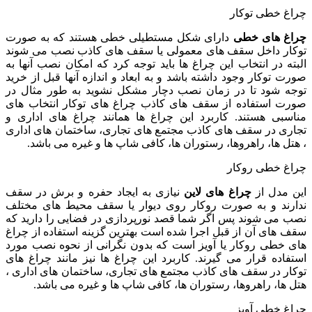
چراغ خطی توکار
چراغ های خطی
دارای شکل مستطیلی خطی هستند که به صورت
توکار داخل سقف های معمولی یا سقف های کاذب نصب می شوند
البته در انتخاب این چراغ ها باید توجه کرد که امکان نصب آنها به
صورت توکار وجود داشته باشد و به ابعاد و اندازه آنها قبل از خرید
توجه شود تا در زمان نصب دچار مشکل نشوید به طور مثال در
صورت استفاده از سقف های کاذب چراغ های توکار انتخاب های
مناسبی هستند. کاربرد این چراغ ها همانند چراغ های اداری و
تجاری در سقف های کاذب مجتمع های تجاری، ساختمان های اداری
، هتل ها، راهروها، رستوران ها، کافی شاپ ها و غیره می باشد.
چراغ خطی روکار
این مدل از
چراغ های لاین
نیازی به ایجاد حفره و برش در سقف
ندارند و به صورت روکار روی دیوار یا سقف محیط های مختلف
نصب می شوند پس اگر شما قصد نورپردازی در فضایی را دارید که
سقف های آن از قبل اجرا شده است بهترین گزینه استفاده از چراغ
های خطی روکار یا آویز است که بدون نگرانی از نحوه نصب مورد
استفاده قرار می گیرند. کاربرد این چراغ ها نیز مانند چراغ های
توکار در سقف های کاذب مجتمع های تجاری، ساختمان های اداری ،
هتل ها، راهروها، رستوران ها، کافی شاپ ها و غیره می باشد.
چراغ خطی آویز