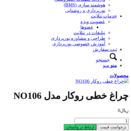
هوشمند سازی (BMS)
نورپردازی و روشنایی
خدمات نتلایت
عضویت ویژه
عضوها
تبلیغات در نتلایت
طراحی و مشاوره نورپردازی
آموزش خصوصی نورپردازی
ثبت سفارش
جستجو
منو
منو
محصولات
چراغ خطی روکار مدل NO106
ریال
0
چراغ
خطی
درخواست قیمت
ارتباط در واتساپ