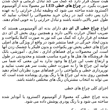
هیت سینک قرار دارد که کمک می کند تبادل گرمایی و خنک شدن
صورت بگیرد. در
چراغ های خطی
LED
نیز معمولا بدنه از آلومینیوم
اکسترود شده ساخته می شود که وظیفه تبادل حرارتی را به عهده
دارد پس دقت کنید در زمان خرید محصولاتی را انتخاب نمایید که
طول عمر بالایی داشته باشند و تبادل حرارتی را به خوبی انجام دهند.
انواع
چراغ خطی
ال ای دی
دارای بدنه ای آلومینیومی هستند که
ضریب انتقال حرارت بالایی دارند و همچنین روی بخش ال ای دی
صفحه ای قرار دارد که کمک می کند نور به صورت کاملا یکنواخت و
بدون ایجاد خیرگی در فضا منتشر شود در واقع از ویژگی های اصلی
چراغ های خطی پخش نور یکنواخت و بدون فلیکر یا چشمک زدن آنها
است. این محصولات برای فضاهای اداری ، تجاری ، آموزشی، بانک
ها، فروشگاه ها، هتل ها و غیره مناسب هستند و محدودیتی در طول
و ارتفاع نصب این چراغ ها وجود ندارد به این معنی که شما می
توانید این چراغ ها را به صورت خطی پشت سر هم نصب نمایید و
نورپردازی خطی و یکنواختی را در فضاهای مورد نظرتان انجام دهید
همچنین روی بدنه این چراغ ها با رنگ پودری پوشانده شده است که
می تواند به انتخاب مشتریان رنگ های مختلفی داشته باشد.
اجزای کلی چراغ های خطی
بدنه چراغ خطی که معمولا از آلومینیوم اکسترود یا آنودایز شده
ساخته می شود و با رنگ پودری پوشش داده می شود.
دارای بالاست الکترونیکی