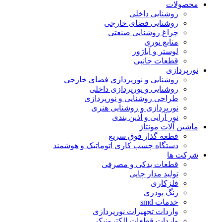
محصولات
روشنایی داخلی
روشنایی فضای خارجی
چراغ روشنایی صنعتی
منابع نوری
لوستر و آباژور
قطعات جانبی
نورپردازی
روشنایی و نورپردازی فضای خارجی
روشنایی و نورپردازی داخلی
طراحی روشنایی و نورپردازی
نورپردازی و روشنایی هنری
نور آرایی و آذین بندی
ماشین آلات مونتاژ
قطعه گذار فوق سریع
دستگاه چسب کاری اتوماتیک و هوشمند
شرکت ها
قطعات یدکی و مصرفی
تولید مدار چاپی
فلزکاری
رنگ پودری
خدمات smd
واردات تجهیزات نورپردازی
واردات قطعات الکترونیکی