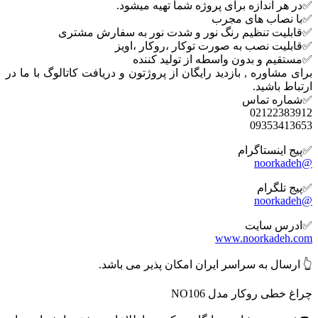
✅در هر اندازه برای پروژه شما تهیه میشود.
✅با نصاب های مجرب
✅قابلیت تنظیم رنگ نور و شدت نور به سفارش مشتری
✅قابلیت نصب به صورت توکار ،روکار ،اویز
✅مستقیم و بدون واسطه از تولید کننده
برای مشاوره , بازدید رایگان از پروژتون و دریافت کاتالوگ با ما در
ارتباط باشید.
✅شماره تماس
02122383912
09353413653
✅پیج اینستاگرام
@noorkadeh
✅پیج تلگرام
@noorkadeh
✅ادرس سایت
www.noorkadeh.com
👆 ارسال به سراسر ایران امکان پذیر می باشد.
چراغ خطی روکار مدل NO106