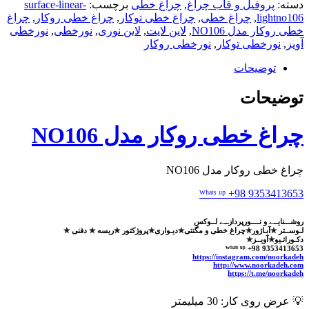
روکار
دسته:
پروفیل و قاب چراغ
,
چراغ خطی
برچسب:
surface-linear-
مدل
lightno106
,
چراغ خطی
,
چراغ خطی توکار
,
چراغ خطی روکار
,
چراغ
NO106
خطی روکار مدل NO106
,
لاین لایت
,
لاین نوری
,
نورخطی
,
نورخطی
عدد
آویز
,
نورخطی توکار
,
نورخطی روکار
توضیحات
توضیحات
چراغ خطی روکار مدل NO106
چراغ خطی روکار مدل NO106
ᵂʰᵃᵗˢ ᵘᵖ +98 9353413653
روشـــنایــے و نــــورپردازــے لــوکس
لـوســتر ✯آبـاژور✯چراغ خطی و مگنتی✯دیـواری✯پروژکتور ✯ریسه ✯ دفنی ✯
دکـوراتـیو✯آویــز✯
ᵂʰᵃᵗˢ ᵘᵖ +98 9353413653
https://instagram.com/noorkadeh
http://www.noorkadeh.com
https://t.me/noorkadeh
💡 عرض روی کار: 30 میلیمتر