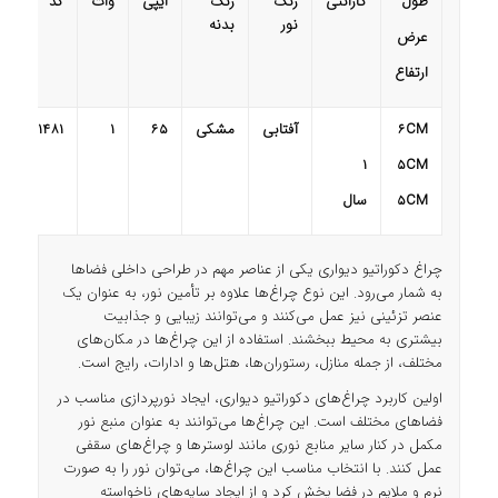
طول
گارانتی
رنگ
رنگ
ایپی
وات
کد
نور
بدنه
عرض
ارتفاع
CM
6
آفتابی
مشکی
65
1
1481
1
5
CM
CM
5
سال
چراغ دکوراتیو دیواری یکی از عناصر مهم در طراحی داخلی فضاها
به شمار می‌رود. این نوع چراغ‌ها علاوه بر تأمین نور، به عنوان یک
عنصر تزئینی نیز عمل می‌کنند و می‌توانند زیبایی و جذابیت
بیشتری به محیط ببخشند. استفاده از این چراغ‌ها در مکان‌های
مختلف، از جمله منازل، رستوران‌ها، هتل‌ها و ادارات، رایج است.
اولین کاربرد چراغ‌های دکوراتیو دیواری، ایجاد نورپردازی مناسب در
فضاهای مختلف است. این چراغ‌ها می‌توانند به عنوان منبع نور
مکمل در کنار سایر منابع نوری مانند لوسترها و چراغ‌های سقفی
عمل کنند. با انتخاب مناسب این چراغ‌ها، می‌توان نور را به صورت
نرم و ملایم در فضا پخش کرد و از ایجاد سایه‌های ناخواسته