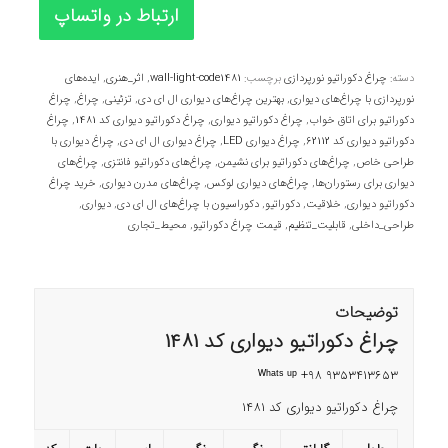
ارتباط در واتساپ
دسته:
چراغ دکوراتیو نورپردازی
برچسب:
wall-light-code1481
,
اثر_هنری
,
ایده‌های
نورپردازی با چراغ‌های دیواری
,
بهترین چراغ‌های دیواری ال ای دی
,
تزئینی
,
چراغ
,
چراغ
دکوراتیو برای اتاق خواب
,
چراغ دکوراتیو دیواری
,
چراغ دکوراتیو دیواری کد 1481
,
چراغ
دکوراتیو دیواری کد 62112
,
چراغ دیواری LED
,
چراغ دیواری ال ای دی
,
چراغ دیواری با
طراحی خاص
,
چراغ‌های دکوراتیو برای نشیمن
,
چراغ‌های دکوراتیو فانتزی
,
چراغ‌های
دیواری برای رستوران‌ها
,
چراغ‌های دیواری لوکس
,
چراغ‌های مدرن دیواری
,
خرید چراغ
دکوراتیو دیواری
,
خلاقیت
,
دکوراتیو
,
دکوراسیون با چراغ‌های ال ای دی
,
دیواری
,
طراحی_داخلی
,
قابلیت_تنظیم
,
قیمت چراغ دکوراتیو
,
محیط_تجاری
توضیحات
چراغ دکوراتیو دیواری کد 1481
ᵂʰᵃᵗˢ ᵘᵖ +98 9353413653
چراغ دکوراتیو دیواری کد 1481