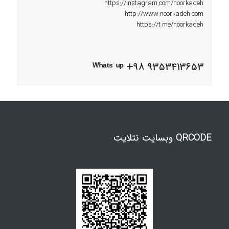
https://instagram.com/noorkadeh
http://www.noorkadeh.com
https://t.me/noorkadeh
ᵂʰᵃᵗˢ ᵘᵖ +98 9353413653
QRCODE وبسایت نتلایت