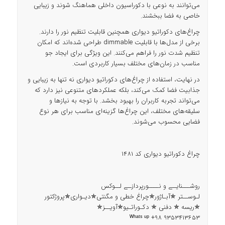
می‌توانند به نوعی با دکوراسیون داخلی هماهنگ شوند و زیبایی
خاصی به فضا ببخشند.
چراغ‌های دکوراتیو دیواری همچنین قابلیت تنظیم نور را دارند.
برخی از مدل‌ها با قابلیت dimmable طراحی شده‌اند که امکان
تنظیم شدت نور را فراهم می‌کنند. این ویژگی برای ایجاد جو
مناسب در زمان‌های مختلف بسیار کاربردی است.
در نهایت، استفاده از چراغ‌های دکوراتیو دیواری نه تنها به زیبایی و
جذابیت فضا کمک می‌کند، بلکه عملکردهای متنوعی نیز دارد که
می‌تواند تجربه کاربران را بهبود بخشد. با توجه به نیازها و
سلیقه‌های مختلف، این چراغ‌ها گزینه‌ای مناسب برای هر نوع
فضایی محسوب می‌شوند.
چراغ دکوراتیو دیواری کد 1481
روشـــنایــے و نــــورپردازــے لــوکس
لـوســتر ✯آبـاژور✯چراغ خطی و مگنتی✯دیـواری✯پروژکتور
✯ریسه ✯ دفنی ✯ دکـوراتـیو✯آویــز✯
ᵂʰᵃᵗˢ ᵘᵖ +98 9353413653