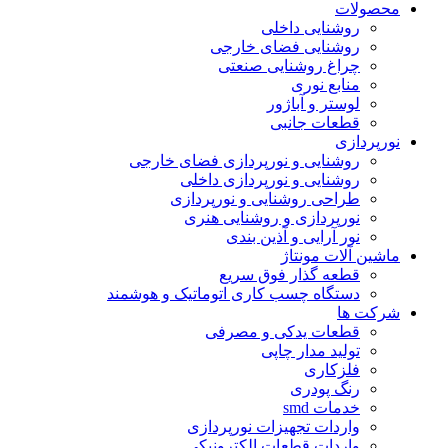
محصولات
روشنایی داخلی
روشنایی فضای خارجی
چراغ روشنایی صنعتی
منابع نوری
لوستر و آباژور
قطعات جانبی
نورپردازی
روشنایی و نورپردازی فضای خارجی
روشنایی و نورپردازی داخلی
طراحی روشنایی و نورپردازی
نورپردازی و روشنایی هنری
نور آرایی و آذین بندی
ماشین آلات مونتاژ
قطعه گذار فوق سریع
دستگاه چسب کاری اتوماتیک و هوشمند
شرکت ها
قطعات یدکی و مصرفی
تولید مدار چاپی
فلزکاری
رنگ پودری
خدمات smd
واردات تجهیزات نورپردازی
واردات قطعات الکترونیکی