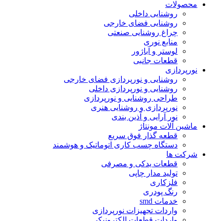
محصولات
روشنایی داخلی
روشنایی فضای خارجی
چراغ روشنایی صنعتی
منابع نوری
لوستر و آباژور
قطعات جانبی
نورپردازی
روشنایی و نورپردازی فضای خارجی
روشنایی و نورپردازی داخلی
طراحی روشنایی و نورپردازی
نورپردازی و روشنایی هنری
نور آرایی و آذین بندی
ماشین آلات مونتاژ
قطعه گذار فوق سریع
دستگاه چسب کاری اتوماتیک و هوشمند
شرکت ها
قطعات یدکی و مصرفی
تولید مدار چاپی
فلزکاری
رنگ پودری
خدمات smd
واردات تجهیزات نورپردازی
واردات قطعات الکترونیکی