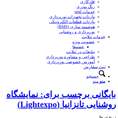
فلزکاری
رنگ پودری
خدمات smd
واردات تجهیزات نورپردازی
واردات قطعات الکترونیکی
هوشمند سازی (BMS)
نورپردازی و روشنایی
خدمات نتلایت
عضویت ویژه
عضوها
تبلیغات در نتلایت
طراحی و مشاوره نورپردازی
آموزش خصوصی نورپردازی
ثبت سفارش
جستجو
منو
منو
بایگانی برچسب برای: نمایشگاه
روشنایی تانزانیا (Lightexpo)
نوشته‌ها