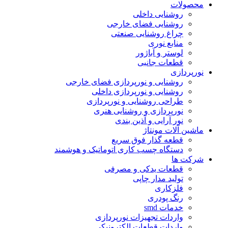
محصولات
روشنایی داخلی
روشنایی فضای خارجی
چراغ روشنایی صنعتی
منابع نوری
لوستر و آباژور
قطعات جانبی
نورپردازی
روشنایی و نورپردازی فضای خارجی
روشنایی و نورپردازی داخلی
طراحی روشنایی و نورپردازی
نورپردازی و روشنایی هنری
نور آرایی و آذین بندی
ماشین آلات مونتاژ
قطعه گذار فوق سریع
دستگاه چسب کاری اتوماتیک و هوشمند
شرکت ها
قطعات یدکی و مصرفی
تولید مدار چاپی
فلزکاری
رنگ پودری
خدمات smd
واردات تجهیزات نورپردازی
واردات قطعات الکترونیکی