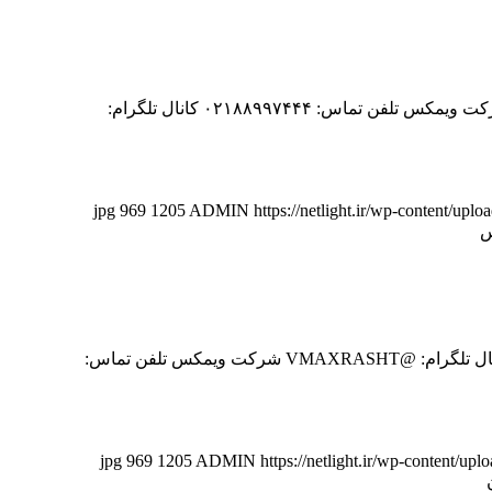
? نمایندگی فروش محصولات ویمکس، مودی، اپتونیکا در استان فارس ? شماره تماس: 09171100750 ، 07137392476 کالای برق موسوی شرکت ویمکس تلفن تماس: ۰۲۱۸۸۹۹۷۴۴۴ کانال تلگرام:
969
1205
ADMIN
https://netlight.ir/wp-content/upl
س
? نمایندگی فروش محصولات ویمکس، مودی، اپتونیکا در استان گیلان ? شماره تماس: 01333115277 ، 01333112356 فروشگاه نورپلاس کانال تلگرام: @VMAXRASHT شرکت ویمکس تلفن تماس:
969
1205
ADMIN
https://netlight.ir/wp-content/up