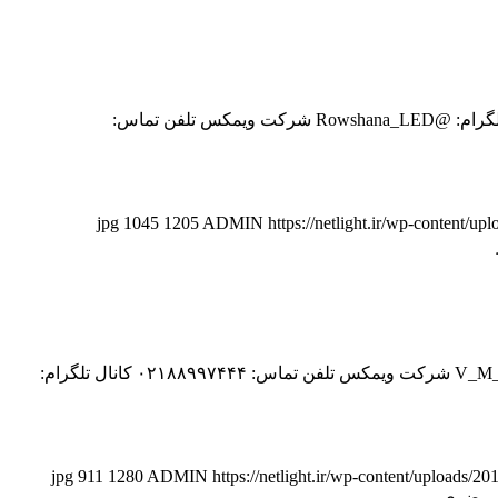
? نمایندگی فروش محصولات ویمکس، مودی، اپتونیکا در استان البرز ? شماره تماس: 02632807312 ، 09027631897 فروشگاه روشنا کانال تلگرام: @Rowshana_LED شرکت ویمکس تلفن تماس:
1045
1205
ADMIN
https://netlight.ir/wp-content/up
نمایندگی فروش محصولات ویمکس، مودی، اپتونیکا استان خراسان رضوی? شماره تماس: 09128877343 ، 05132220448 کانال تلگرام: @V_M_X شرکت ویمکس تلفن تماس: ۰۲۱۸۸۹۹۷۴۴۴ کانال تلگرام:
911
1280
ADMIN
https://netlight.ir/wp-content/uploads/20
ن رضوی