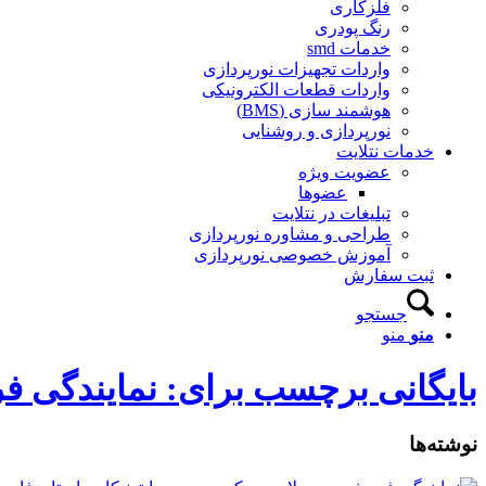
فلزکاری
رنگ پودری
خدمات smd
واردات تجهیزات نورپردازی
واردات قطعات الکترونیکی
هوشمند سازی (BMS)
نورپردازی و روشنایی
خدمات نتلایت
عضویت ویژه
عضوها
تبلیغات در نتلایت
طراحی و مشاوره نورپردازی
آموزش خصوصی نورپردازی
ثبت سفارش
جستجو
منو
منو
بایگانی برچسب برای: نمایندگی 
نوشته‌ها