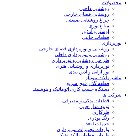
محصولات
روشنایی داخلی
روشنایی فضای خارجی
چراغ روشنایی صنعتی
منابع نوری
لوستر و آباژور
قطعات جانبی
نورپردازی
روشنایی و نورپردازی فضای خارجی
روشنایی و نورپردازی داخلی
طراحی روشنایی و نورپردازی
نورپردازی و روشنایی هنری
نور آرایی و آذین بندی
ماشین آلات مونتاژ
قطعه گذار فوق سریع
دستگاه چسب کاری اتوماتیک و هوشمند
شرکت ها
قطعات یدکی و مصرفی
تولید مدار چاپی
فلزکاری
رنگ پودری
خدمات smd
واردات تجهیزات نورپردازی
واردات قطعات الکترونیکی