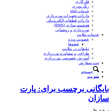
فلزکاری
رنگ پودری
خدمات smd
واردات تجهیزات نورپردازی
واردات قطعات الکترونیکی
هوشمند سازی (BMS)
نورپردازی و روشنایی
دمات نتلایت
عضویت ویژه
عضوها
تبلیغات در نتلایت
طراحی و مشاوره نورپردازی
آموزش خصوصی نورپردازی
بت سفارش
جستجو
نو
منو
انی برچسب برای: پارت
ان
ها