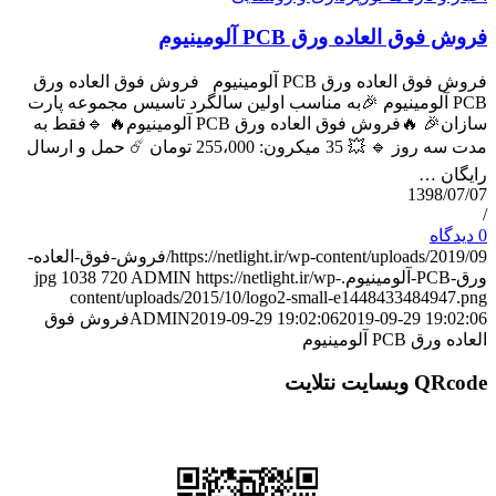
العاده ورق PCB آلومينيوم
فروش فوق العاده ورق PCB آلومينيوم فروش فوق العاده ورق
 آلومينيوم 🎉به مناسب اولين سالگرد تاسيس مجموعه پارت
سازان🎉 🔥فروش فوق العاده ورق PCB آلومينيوم🔥 🔹فقط به
مدت سه روز 🔹 💥 35 میکرون: 255،000 تومان ☄️ حمل و ارسال
…
139
https://netlight.ir/wp-content/uploads/2019/09/فروش-فوق-العاده-
1038
720
ADMIN
https://netlight.ir/wp-
content/uploads/2015/10/logo2-small-e1448433484
2019-09-29 1
2019-09-29 19:02:06
ADMIN
فروش فوق
لومينيوم
تلایت