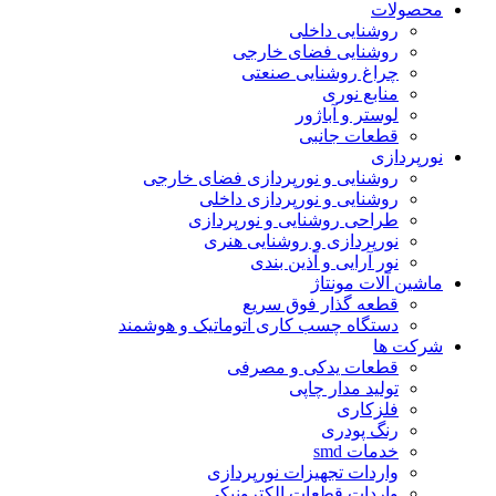
محصولات
روشنایی داخلی
روشنایی فضای خارجی
چراغ روشنایی صنعتی
منابع نوری
لوستر و آباژور
قطعات جانبی
نورپردازی
روشنایی و نورپردازی فضای خارجی
روشنایی و نورپردازی داخلی
طراحی روشنایی و نورپردازی
نورپردازی و روشنایی هنری
نور آرایی و آذین بندی
ماشین آلات مونتاژ
قطعه گذار فوق سریع
دستگاه چسب کاری اتوماتیک و هوشمند
شرکت ها
قطعات یدکی و مصرفی
تولید مدار چاپی
فلزکاری
رنگ پودری
خدمات smd
واردات تجهیزات نورپردازی
واردات قطعات الکترونیکی