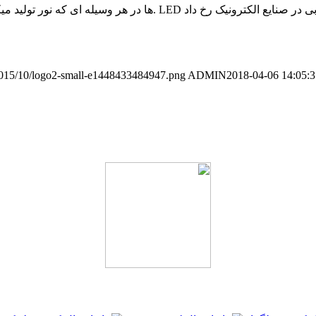
کاربرد لامپ OLED با اختراع دیود های نوری یا اصطلاحا LED ها انقلابی در 
s/2015/10/logo2-small-e1448433484947.png
ADMIN
2018-04-06 14:05:3