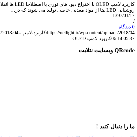
روشنایی LED .ها از مواد معدنی خاصی تولید می شوند که در…
1397/01/17
/
0 دیدگاه
https://netlight.ir/wp-content/uploads/2018/04/کاربرد-لامپ-OLED-.jpg
2018-04-
7
06 14:05:37
کاربرد لامپ OLED
QRcode وبسایت نتلایت
ما را دنبال کنید !