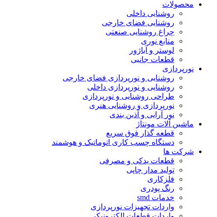
محصولات
روشنایی داخلی
روشنایی فضای خارجی
چراغ روشنایی صنعتی
منابع نوری
لوستر و آباژور
قطعات جانبی
نورپردازی
روشنایی و نورپردازی فضای خارجی
روشنایی و نورپردازی داخلی
طراحی روشنایی و نورپردازی
نورپردازی و روشنایی هنری
نور آرایی و آذین بندی
ماشین آلات مونتاژ
قطعه گذار فوق سریع
دستگاه چسب کاری اتوماتیک و هوشمند
شرکت ها
قطعات یدکی و مصرفی
تولید مدار چاپی
فلزکاری
رنگ پودری
خدمات smd
واردات تجهیزات نورپردازی
واردات قطعات الکترونیکی