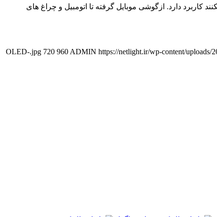
صنایع الکترونیک رخ داد LED .ها در هر وسیله ای که نور تولید میکنند کاربرد دارد. ازگوشی موبایل گرفته تا اتومبیل و چراغ های
720
960
ADMIN
https://netlight.ir/wp-content/upload