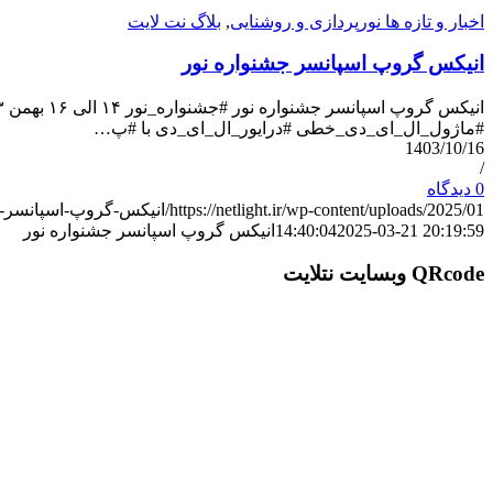
اخبار و تازه ها نورپردازی و روشنایی
,
بلاگ نت لایت
انیکس گروپ اسپانسر جشنواره نور
#ماژول_ال_ای_دی_خطی #درایور_ال_ای_دی با #پ…
1403/10/16
/
0 دیدگاه
https://netlight.ir/wp-content/uploads/2025/01/انیکس-گروپ-اسپانسر-جشنواره-نور.jpg
2025-03-21 20:19:59
14:40:04
انیکس گروپ اسپانسر جشنواره نور
QRcode وبسایت نتلایت