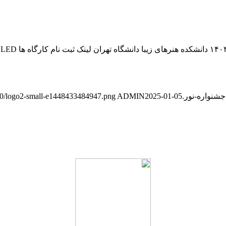
5/10/logo2-small-e1448433484947.png
ADMIN
2025-01-05