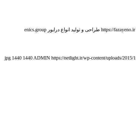
انیکس گروپ اسپانسر جشنواره نور #جشنواره_نور ۱۴ الی ۱۶ بهمن ۱۴۰۳ دانشکده هنرهای زیبا دانشگاه تهران لینک ثبت نام کارگاه ها https://fazayeno.ir LED طراحی و تولید انواع درایور enics.group
1440
1440
ADMIN
https://netlight.ir/wp-content/uploads/201