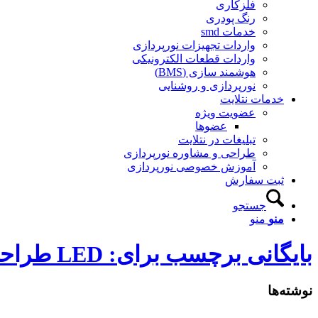
فلزکاری
رنگ پودری
خدمات smd
واردات تجهیزات نورپردازی
واردات قطعات الکترونیکی
هوشمند سازی (BMS)
نورپردازی و روشنایی
خدمات نتلایت
عضویت ویژه
عضوها
تبلیغات در نتلایت
طراحی و مشاوره نورپردازی
آموزش خصوصی نورپردازی
ثبت سفارش
جستجو
منو
منو
بایگانی برچسب برای: LED طراحی و تولید انواع درایور
نوشته‌ها