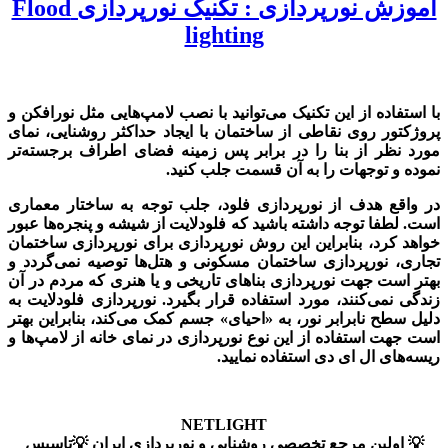
آموزش نورپردازی : تکنیک نورپردازی Flood
lighting
با استفاده از این تکنیک می‌توانید با نصب لامپ‌هایی مثل نورافکن و
پروژکتور روی نقاطی از ساختمان با ایجاد حداکثر روشنایی، نمای
مورد نظر از بنا را در برابر پس زمینه فضای اطراف برجسته‌تر
نموده و توجهات را به آن قسمت جلب کنید.
در واقع هدف از نورپردازی فلود، جلب توجه به ساختار معماری
است. لطفا توجه داشته باشید که فلودلایت از شیشه و پنجره‌ها عبور
خواهد کرد، بنابراین این روش نورپردازی برای نورپردازی ساختمان
تجاری، نورپردازی ساختمان مسکونی و هتل‌ها توصیه نمی‌گردد و
بهتر است جهت نورپردازی بناهای تاریخی و یا هنری که مردم در آن
زندگی نمی‌کنند، مورد استفاده قرار بگیرد. نورپردازی فلودلایت به
دلیل سطح نابرابر نور، به «احیای» جسم کمک می‌کند، بنابراین بهتر
است جهت استفاده از این نوع نورپردازی در نمای خانه از لامپ‌ها و
ریسه‌های ال‌ ای دی استفاده نمایید.
NETLIGHT
💡 اولین مرجع تخصصی روشنایی و نورپردازی ایران 💡تاسیس