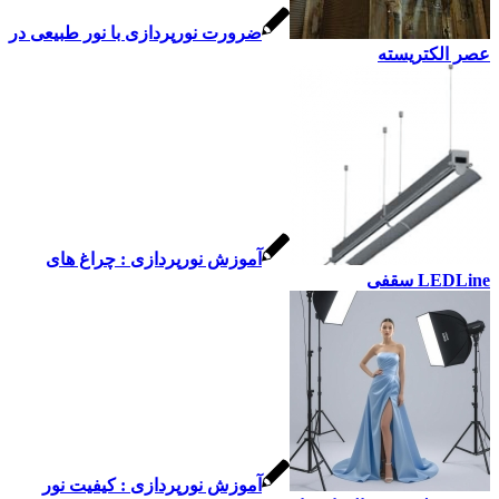
ضرورت نورپردازی با نور طبيعی در
عصر الكتريسته
آموزش نورپردازی : چراغ های
LEDLine سقفی
آموزش نورپردازی : کیفیت نور