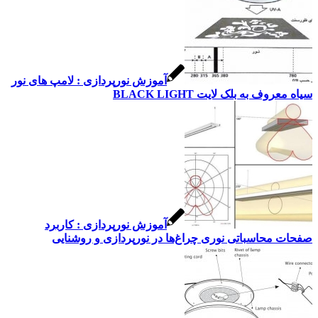
آموزش نورپردازی : لامپ های نور
سیاه معروف به بلک لایت BLACK LIGHT
آموزش نورپردازی : کاربرد
صفحات محاسباتی نوری چراغ‌ها در نورپردازی و روشنایی