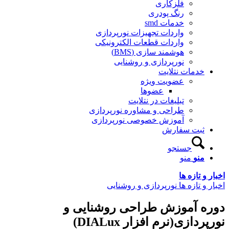
فلزکاری
رنگ پودری
خدمات smd
واردات تجهیزات نورپردازی
واردات قطعات الکترونیکی
هوشمند سازی (BMS)
نورپردازی و روشنایی
خدمات نتلایت
عضویت ویژه
عضوها
تبلیغات در نتلایت
طراحی و مشاوره نورپردازی
آموزش خصوصی نورپردازی
ثبت سفارش
جستجو
منو
منو
اخبار و تازه ها
اخبار و تازه ها نورپردازی و روشنایی
دوره آموزش طراحی روشنایی و
نورپردازی(نرم افزار DIALux)