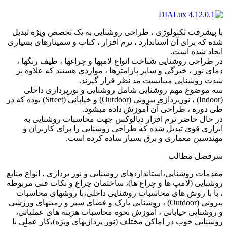
با پیشرفت تکنولوژی ، طراحی روشنایی به یک تخصص ویژه تبدیل
شده که برای آن استاندارد ، نرم افزار ، کتاب و سمینارهای بسیاری
ایجاد شده است.
در طراحی روشنایی شناخت انواع لامپها و چراغها ، طیف رنگها ،
دمای نور ، خیرگی و سایر پارامترها ، مواردی هستند که علاوه بر
شدت روشنایی میبایست مد نظر قرار گیرند.
سه موضوع مهم روشنایی شامل روشنایی و نورپردازی داخلی
(Indoor) ، نورپردازی بیرونی (Outdoor) و خیابانی (Street) بوده که در
طی دوره ، طراحی آن آموزش داده میشود.
در حال حاضر نرم افزار دیالوکس جهت محاسبات روشنایی به
ابزاری قوی تبدیل شده که طراحی روشنایی را برای کاربران و
مهندسین معماری و برق بسیار ساده کرده است.
سرفصل مطالب
مقدمات روشنایی،استانداردهای روشنایی و نور پردازی ، انواع منابع
روشنایی (لامپ ها و چراغ ها)، ساختمان چراغ و نکات فنی مربوطه
، با با روش های محاسبات روشنایی داخلی،با روشهای محاسبات
بیرونی (Outdoor) ، روشنایی پارک و فضای سبز و زمینهای ورزشی
و روشنایی خیابانی ، آموزش نحوه محاسبات هزینه های عملیاتی،
روشنایی خوب در اماکن مختلف (نور پردازیهای ویژه)،کار عملی با