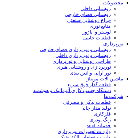
محصولات
روشنایی داخلی
روشنایی فضای خارجی
چراغ روشنایی صنعتی
منابع نوری
لوستر و آباژور
قطعات جانبی
نورپردازی
روشنایی و نورپردازی فضای خارجی
روشنایی و نورپردازی داخلی
طراحی روشنایی و نورپردازی
نورپردازی و روشنایی هنری
نور آرایی و آذین بندی
ماشین آلات مونتاژ
قطعه گذار فوق سریع
دستگاه چسب کاری اتوماتیک و هوشمند
شرکت ها
قطعات یدکی و مصرفی
تولید مدار چاپی
فلزکاری
رنگ پودری
خدمات smd
واردات تجهیزات نورپردازی
واردات قطعات الکترونیکی