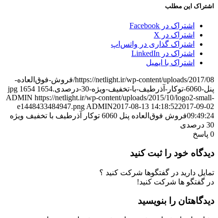
اشتراک این مطلب
اشتراک در Facebook
اشتراک در X
اشتراک گذاری در واتس‌اپ
اشتراک در LinkedIn
اشتراک با ایمیل
https://netlight.ir/wp-content/uploads/2017/08/فروش-فوق‌العاده-
پنل-6060-توکار-آذرطیف-با-تخفیف-ویژه-30-درصدی.jpg
1654
1654
ADMIN
https://netlight.ir/wp-content/uploads/2015/10/logo2-small-
e1448433484947.png
ADMIN
2017-08-13 14:18:52
2017-09-02
09:49:24
فروش فوق‌العاده پنل 6060 توکار آذرطیف با تخفیف ویژه
30 درصدی
0
پاسخ
دیدگاه خود را ثبت کنید
تمایل دارید در گفتگوها شرکت کنید ؟
در گفتگو ها شرکت کنید!
دیدگاهتان را بنویسید