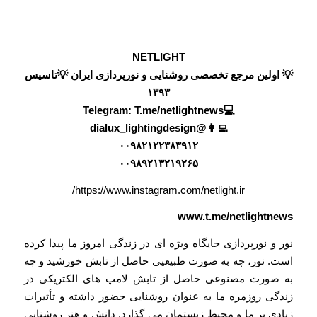
NETLIGHT
💡 اولین مرجع تخصصی روشنایی و نورپردازی ایران 💡تاسیس
۱۳۹۳
T.me/netlightnews
💻Telegram:
@dialux_lightingdesign
👩‍💻
۰۰۹۸۲۱۲۲۳۸۳۹۱۲
۰۰۹۸۹۲۱۳۲۱۹۲۶۵
https://www.instagram.com/netlight.ir/
www.t.me/netlightnews
نور و نورپردازی جایگاه ویژه ای در زندگی امروز ما پیدا کرده
است. نور، چه به صورت طبیعیی حاصل از تابش خورشید و چه
به صورت مصنوعی حاصل از تابش لامپ های الکتریکی در
زندگی روزمره ما به عنوان روشنایی حضور داشته و تأثیرات
زیادی بر ما و محیط زیستمان می گذارد. دانش و هنر روشنایی