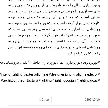
و نورپردازی سال ها به عنوان بخشی از دروس تخصصی رشته
های معماری و یا مهندسی برق تدریس می شده است اما چند
سالی است که به عنوان یک رشته تخصصی مورد توجه
کارشناسان قرار گرفته است. در کشور ما نیز ضرورت توجه به
روشنایی استاندارد و نورپردازی تخصصی چند سالی است که
مورد توجه دست اندرکاران قرار گرفته است. مرجع تخصصی
نتلایت بر آن است که با انتشار مطالب جامع مرتبط در زمینه
روشنایی اصولی و نورپردازی حرفه ای زمینه توسعه این دانش
را در کشور فراهم کند.
#نورپردازی
#نورپردازی_نما
#نورپردازی_داخلی
#دفنی
#روشنایی
#چ
—————————————————————
#interiorlighting
#exteriorlighting
#designerlighting
#lightingdecor
#interiordesign
r
#architect
#architecture
#lighting
#lightingdesign
#lightingideas
#landscapelighting
1399/10/10
/
0 دیدگاه