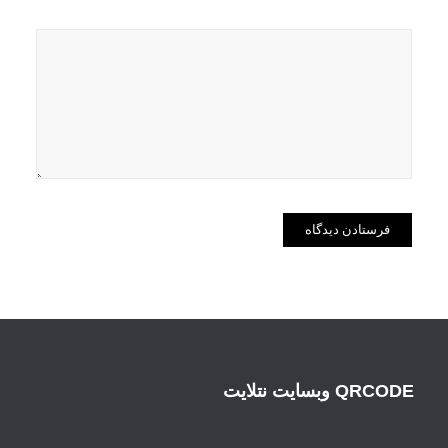
QRCODE وبسایت نتلایت